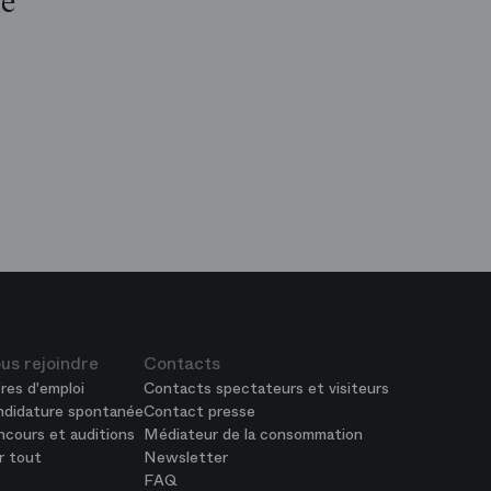
le
op
is
péra
us rejoindre
Contacts
res d'emploi
Contacts spectateurs et visiteurs
ndidature spontanée
Contact presse
cours et auditions
Médiateur de la consommation
r tout
Newsletter
FAQ