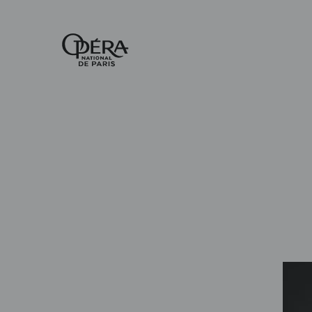
Accueil
-
Opéra
national
de
Paris