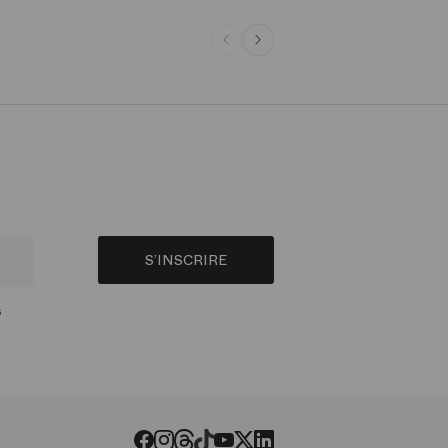
S’INSCRIRE
s
Threads
Tiktok
Facebook
Instagram
Youtube
LinkedIn
Twitter