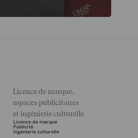
Licence de marque,
Galas
La matinée 
espaces publicitaires
Le Gala d'ou
des grandes
et ingénierie culturelle
Voir tout
Licence de marque
Publicité
Ingénierie culturelle