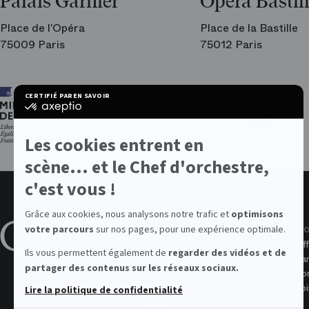
Palais Garnier
Opéra Bastil
Place de l’Opéra
Place de la Bastille
75009 Paris
75012 Paris
Ar
CERTIFIÉ PAR
EN SAVOIR PLUS SUR
les
certifié
am
par
de
Axeptio
l’O
-
Les cookies entrent en
En
savoir
scène... et le Chef d'orchestre,
plus
sur
c'est vous !
Axeptio
Grâce aux cookies, nous analysons notre trafic et
optimisons
À propos de l'Opéra
Valeurs
No
votre parcours
sur nos pages, pour une expérience optimale.
L'institution
Données personnelles
Off
Ils vous permettent également de
regarder des vidéos et de
Rapports annuels
Accessibilité
Ca
partager des contenus sur les réseaux sociaux.
Marchés publics
CGV
Con
Memopera
Cookies
Voi
Lire la politique de confidentialité
Mentions légales