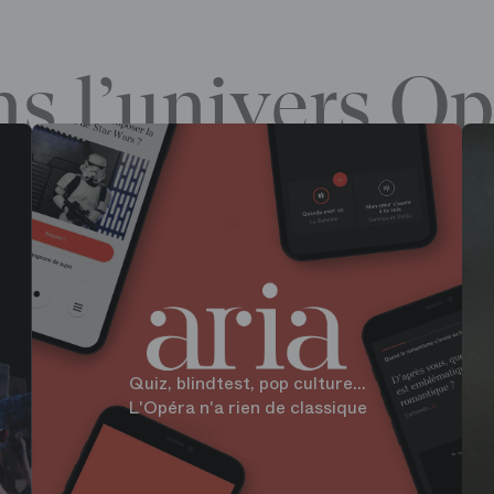
s l’univers Op
Quiz, blindtest, pop culture...
L'Opéra n'a rien de classique