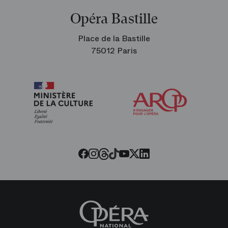
Opéra Bastille
Place de la Bastille
75012 Paris
Arop
les
amis
de
l’Opéra
Threads
Tiktok
Facebook
Instagram
Youtube
LinkedIn
Twitter