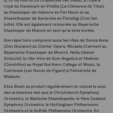
(
L’Or du Rhin
et
Le Crépuscule des dieux
), à l’Opéra
royal du Danemark en Vitellia (
La Clémence de Titus
),
au Staatsoper de Hanovre en Pat Nixon et au
Staatstheater de Karlsruhe en Fiordiligi (
Così
fan
tutte
). Elle est également retournée au Bayerische
Staatsoper de Munich en tant qu'artiste invitée.
Son répertoire comprend aussi les rôles de Donna Anna
(
Don Giovanni
) au Clonter Opera, Micäela (
Carmen
) au
Bayerische Staatsoper de Munich, Nella (
Gianni
Schicchi
), le rôle-titre de
Suor Angelica
et Noémie
(
Cendrillon
) au Royal Northern College of Music, la
Comtesse (
Les Noces de Figaro
) à l’Université de
Waikato.
Eliza Boom se produit régulièrement en concerts avec
des orchestres tels que le Christchurch Symphony
Orchestra, le Badische Staatskapelle, le New Zealand
Symphony Orchestra, le Nottingham Philharmonic
Orchestra et le Suffolk Philhamonic Orchestra. En