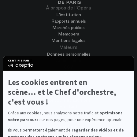
À propos de l'Opéra
L'institution
Rapports annuels
Marchés publics
Memopera
Mentions légales
Valeurs
Données personnelles
Accessibilité
CERTIFIÉ PAR
certifié
CGV
par
Cookies
Axeptio
-
Nous rejoindre
Les cookies entrent en
En
Offres d'emploi
savoir
scène... et le Chef d'orchestre,
Candidature spontanée
plus
sur
c'est vous !
Concours et auditions
Axeptio
Voir tout
Contacts
Grâce aux cookies, nous analysons notre trafic et
optimisons
votre parcours
sur nos pages, pour une expérience optimale.
Contacts spectateurs et visiteurs
Contact presse
Ils vous permettent également de
regarder des vidéos et de
Médiateur de la consommation