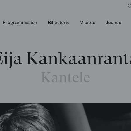
Programmation
Billetterie
Visites
Jeunes
Eija Kankaanrant
Kantele