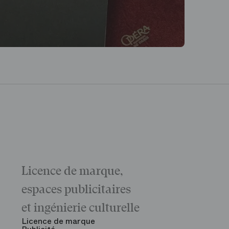
Licence de marque,
Galas
La matinée 
espaces publicitaires
Le Gala d'ou
des grandes
et ingénierie culturelle
Voir tout
Licence de marque