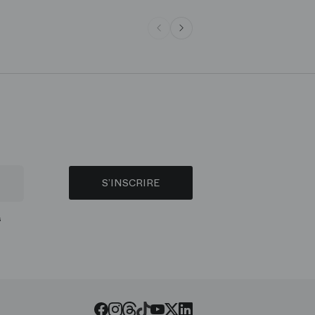
S’INSCRIRE
s
Threads
Tiktok
Facebook
Instagram
Youtube
LinkedIn
Twitter