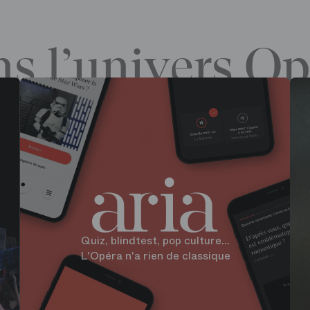
s l’univers Op
Quiz, blindtest, pop culture...
L'Opéra n'a rien de classique