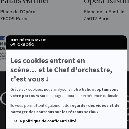
Palais Garnier
Opéra Bastil
Place de l’Opéra
Place de la Bastille
75009 Paris
75012 Paris
Ar
CERTIFIÉ PAR
EN SAVOIR PLUS SUR
les
certifié
am
par
de
Axeptio
l’O
-
Les cookies entrent en
En
savoir
scène... et le Chef d'orchestre,
plus
sur
c'est vous !
Axeptio
Grâce aux cookies, nous analysons notre trafic et
optimisons
À propos de l'Opéra
Valeurs
No
votre parcours
sur nos pages, pour une expérience optimale.
L'institution
Données personnelles
Off
Ils vous permettent également de
regarder des vidéos et de
Rapports annuels
Accessibilité
Ca
partager des contenus sur les réseaux sociaux.
Marchés publics
CGV
Con
Memopera
Cookies
Voi
Lire la politique de confidentialité
Mentions légales