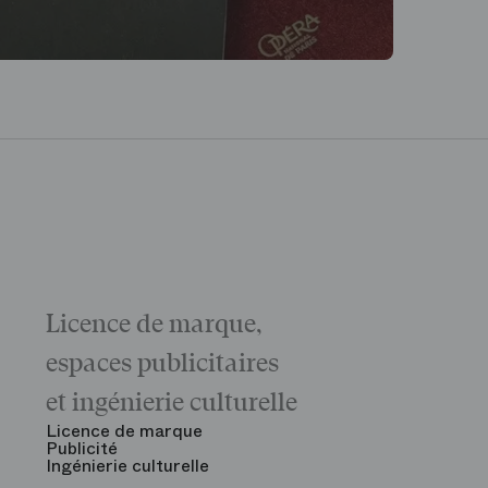
Licence de marque,
Galas
La matinée 
espaces publicitaires
Le Gala d'ou
des grandes
et ingénierie culturelle
Voir tout
Licence de marque
Publicité
Ingénierie culturelle