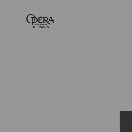
Accueil
-
Opéra
national
de
Paris