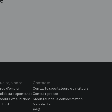
le
op
is
péra
us rejoindre
Contacts
res d'emploi
Contacts spectateurs et visiteurs
ndidature spontanée
Contact presse
cours et auditions
Médiateur de la consommation
r tout
Newsletter
FAQ