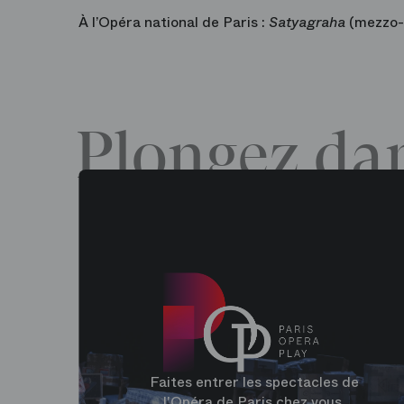
À l’Opéra national de Paris :
Satyagraha
(mezzo-
Plongez dan
Faites entrer les spectacles de
l'Opéra de Paris chez vous.