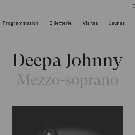
Programmation
Billetterie
Visites
Jeunes
Deepa Johnny
Mezzo-soprano