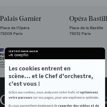
Palais Garnier
Opéra Bastil
Place de l’Opéra
Place de la Bastille
75009 Paris
75012 Paris
Ar
CERTIFIÉ PAR
EN SAVOIR PLUS SUR
les
certifié
am
par
de
Axeptio
l’O
-
Les cookies entrent en
En
savoir
scène... et le Chef d'orchestre,
plus
sur
c'est vous !
Axeptio
Grâce aux cookies, nous analysons notre trafic et
optimisons
À propos de l'Opéra
Valeurs
No
votre parcours
sur nos pages, pour une expérience optimale.
L'institution
Données personnelles
Off
Ils vous permettent également de
regarder des vidéos et de