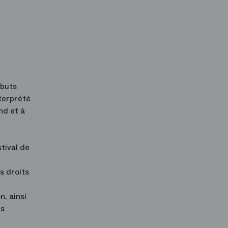
ébuts
nterprété
nd et à
tival de
s droits
, ainsi
es