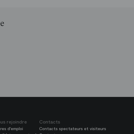
le
op
is
péra
us rejoindre
Contacts
res d'emploi
Contacts spectateurs et visiteurs