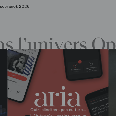
soprano), 2026
s l’univers Op
Quiz, blindtest, pop culture...
L'Opéra n'a rien de classique