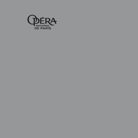
Accueil
-
Opéra
national
de
Paris