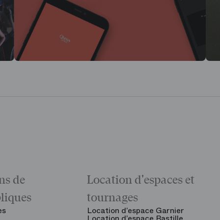
ns de
Location d'espaces et
bliques
tournages
es
Location d’espace Garnier
Location d’espace Bastille