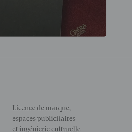
Licence de marque,
Galas
La matinée 
espaces publicitaires
Le Gala d'ou
des grandes
et ingénierie culturelle
Voir tout