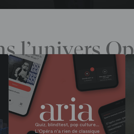
s l’univers Op
Quiz, blindtest, pop culture...
L'Opéra n'a rien de classique