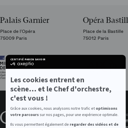
Palais Garnier
Opéra Bastil
Place de l’Opéra
Place de la Bastille
75009 Paris
75012 Paris
Ar
CERTIFIÉ PAR
EN SAVOIR PLUS SUR
les
certifié
am
par
de
Axeptio
l’O
-
Les cookies entrent en
En
savoir
scène... et le Chef d'orchestre,
plus
sur
c'est vous !
Axeptio
Grâce aux cookies, nous analysons notre trafic et
optimisons
À propos de l'Opéra
Valeurs
No
votre parcours
sur nos pages, pour une expérience optimale.
L'institution
Données personnelles
Off
Ils vous permettent également de
regarder des vidéos et de
Rapports annuels
Accessibilité
Ca