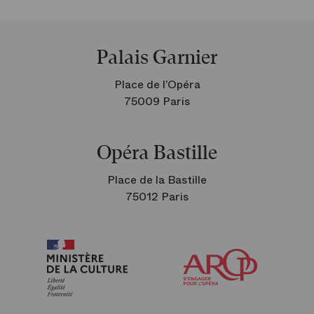
Palais Garnier
Place de l’Opéra
75009 Paris
Opéra Bastille
Place de la Bastille
75012 Paris
Arop
les
amis
de
l’Opéra