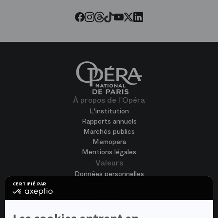
Threads
Tiktok
Facebook
Instagram
Youtube
LinkedIn
Twitter
À propos de l'Opéra
L'institution
Rapports annuels
Marchés publics
Memopera
Mentions légales
Valeurs
Données personnelles
Accessibilité
CERTIFIÉ PAR
certifié
CGV
par
Cookies
Axeptio
-
Nous rejoindre