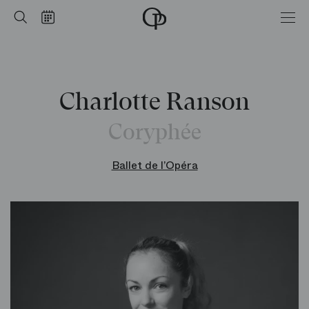
Accueil
Rechercher
Calendrier
-
Opéra
national
de
Paris
Charlotte Ranson
Coryphée
Ballet de l’Opéra