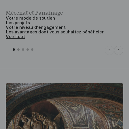
Mécénat et Parrainage
V
Votre mode de soutien
L
Les projets
B
Votre niveau d'engagement
V
Les avantages dont vous souhaitez bénéficier
V
Voir tout