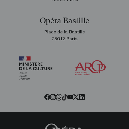
Opéra Bastille
Place de la Bastille
75012 Paris
Arop
les
amis
de
l’Opéra
Threads
Tiktok
Facebook
Instagram
Youtube
LinkedIn
Twitter