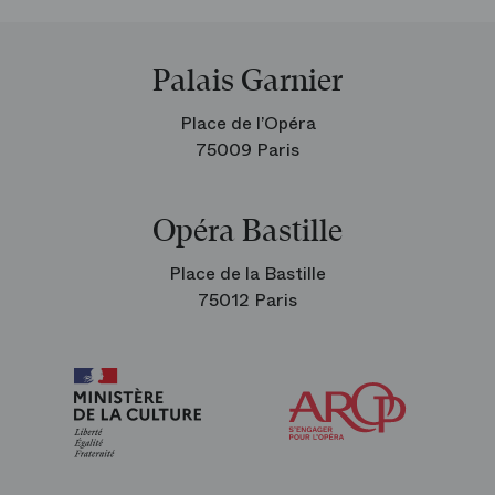
Palais Garnier
Place de l’Opéra
75009 Paris
Opéra Bastille
Place de la Bastille
75012 Paris
Arop
les
amis
de
l’Opéra