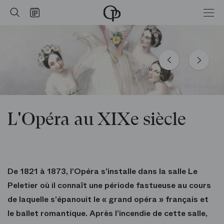
siècle
Accueil
Rechercher
Calendrier
-
Opéra
national
de
Paris
© AKG Images
L'Opéra au XIXe siècle
De 1821 à 1873, l’Opéra s’installe dans la salle Le
Peletier où il connaît une période fastueuse au cours
de laquelle s’épanouit le « grand opéra » français et
le ballet romantique. Après l’incendie de cette salle,