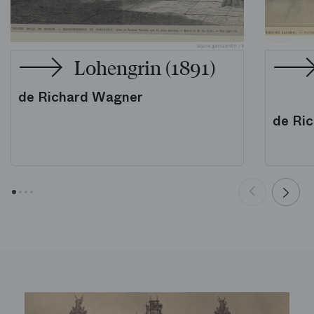
Lohengrin (1891)
de Richard Wagner
de Ri