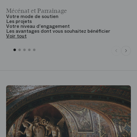
Mécénat et Parrainage
V
Votre mode de soutien
L
Les projets
B
Votre niveau d'engagement
V
Les avantages dont vous souhaitez bénéficier
V
Voir tout