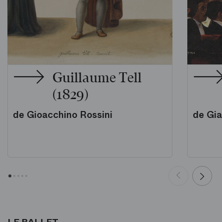
Guillaume Tell
(1829)
de Gioacchino Rossini
de Gi
LE BALLET