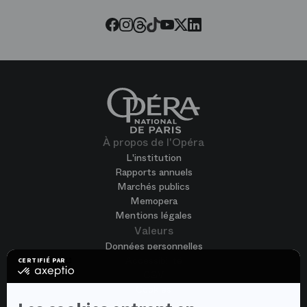
Threads
Tiktok
Facebook
Instagram
Youtube
LinkedIn
Twitter
À propos de l'Opéra
L'institution
Rapports annuels
Marchés publics
Memopera
Mentions légales
Valeurs
Données personnelles
Accessibilité
CERTIFIÉ PAR
certifié
CGV
par
Cookies
Axeptio
-
Nous rejoindre