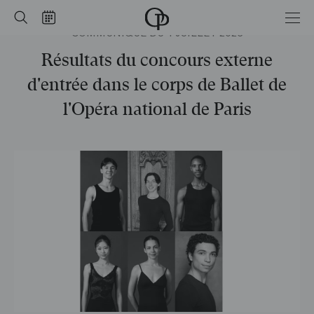
Accueil
Rechercher
Calendrier
COMMUNIQUÉ DU 4 JUILLET 2026
-
Opéra
national
Résultats du concours externe
de
Paris
d'entrée dans le corps de Ballet de
l'Opéra national de Paris