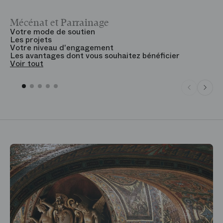
Mécénat et Parrainage
V
Votre mode de soutien
L
Les projets
B
Votre niveau d'engagement
V
Les avantages dont vous souhaitez bénéficier
V
Voir tout