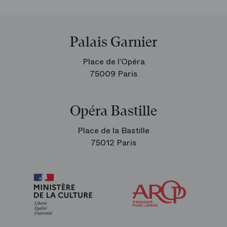
Palais Garnier
Place de l’Opéra
75009 Paris
Opéra Bastille
Place de la Bastille
75012 Paris
Arop
les
amis
de
l’Opéra