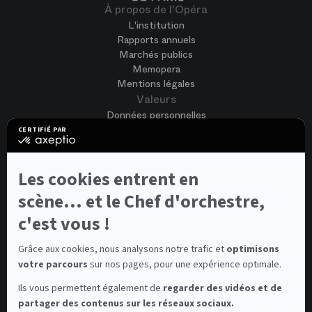
À propos de l'Opéra
L'institution
Rapports annuels
Marchés publics
Memopera
Mentions légales
Valeurs
Données personnelles
Accessibilité
CERTIFIÉ PAR
certifié
CGV
par
Cookies
Axeptio
-
Les cookies entrent en
Nous rejoindre
En
Offres d'emploi
savoir
scène... et le Chef d'orchestre,
Candidature spontanée
plus
sur
c'est vous !
Concours et auditions
Axeptio
Voir tout
Contacts
Grâce aux cookies, nous analysons notre trafic et
optimisons
votre parcours
sur nos pages, pour une expérience optimale.
Contacts spectateurs et visiteurs
Contact presse
Ils vous permettent également de
regarder des vidéos et de
Médiateur de la consommation
partager des contenus sur les réseaux sociaux.
Newsletter