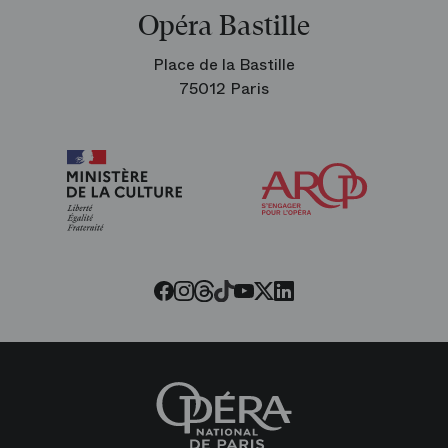
Opéra Bastille
Place de la Bastille
75012 Paris
Arop
les
amis
de
l’Opéra
Threads
Tiktok
Facebook
Instagram
Youtube
LinkedIn
Twitter