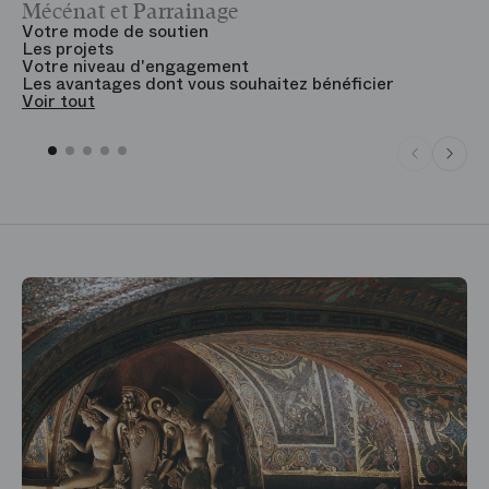
Mécénat et Parrainage
V
Votre mode de soutien
L
Les projets
B
Votre niveau d'engagement
V
Les avantages dont vous souhaitez bénéficier
V
Voir tout