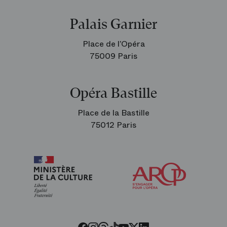
Palais Garnier
Place de l’Opéra
75009 Paris
Opéra Bastille
Place de la Bastille
75012 Paris
Arop
les
amis
de
l’Opéra
Threads
Tiktok
Facebook
Instagram
Youtube
LinkedIn
Twitter