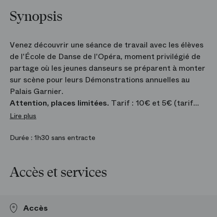
Synopsis
Venez découvrir une séance de travail avec les élèves
de l'École de Danse de l'Opéra, moment privilégié de
partage où les jeunes danseurs se préparent à monter
sur scène pour leurs Démonstrations annuelles au
Palais Garnier.
Attention, places limitées.
Tarif : 10€ et 5€ (tarif
réduit pour les enfants de moins de 18 ans).
Lire plus
Moment important dans la vie de l’École, les
Durée :
1h30 sans entracte
Démonstrations dévoilent les modes de transmission
d’un savoir issu d’une longue tradition artistique.
Accès et services
Accompagnés de leurs professeurs et pianistes, les
élèves y exposent les acquis nécessaires à la maîtrise
des codes de l’école française, un socle qui, une fois
maîtrisé, leur ouvrira une grande liberté artistique.
Accès