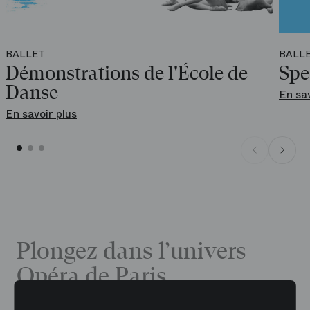
BALLET
BALL
Démonstrations de l'École de
Spe
Danse
En sav
En savoir plus
Plongez dans l’univers
Opéra de Paris