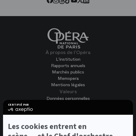
À propos de l'Opéra
L'institution
Rapports annuels
Marchés publics
Memopera
Mentions légales
Valeurs
Données personnelles
Accessibilité
CERTIFIÉ PAR
certifié
CGV
par
Cookies
Axeptio
-
Nous rejoindre
Les cookies entrent en
En
Offres d'emploi
savoir