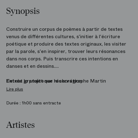
Synopsis
Construire un corpus de poèmes à partir de textes
venus de différentes cultures, s'initier à l'écriture
poétique et produire des textes originaux, les visiter
par la parole, s'en inspirer, trouver leurs résonances
dans nos corps. Puis transcrire ces intentions en
danses et en dessins.
Tel est le projet que le chorégraphe Martin
Entrée gratuite sur réservation
Grandperret propose avec
Dis-moi...
Lire plus
Durée :
1h00 sans entracte
Artistes