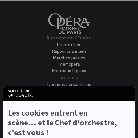
À propos de l'Opéra
L'institution
Rapports annuels
Marchés publics
Memopera
Mentions légales
Valeurs
Données personnelles
Accessibilité
CERTIFIÉ PAR
certifié
CGV
par
Cookies
Axeptio
-
Nous rejoindre
Les cookies entrent en
En
Offres d'emploi
savoir
scène... et le Chef d'orchestre,
Candidature spontanée
plus
sur
c'est vous !
Concours et auditions
Axeptio
Voir tout