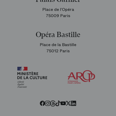
Place de l’Opéra
75009 Paris
Opéra Bastille
Place de la Bastille
75012 Paris
Arop
les
amis
de
l’Opéra
Threads
Tiktok
Facebook
Instagram
Youtube
LinkedIn
Twitter