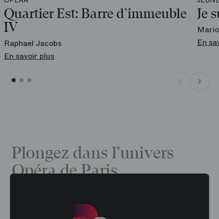
OPÉRA
JEUNE
Quartier Est: Barre d’immeuble
Je s
IV
Mario
En sav
Raphael Jacobs
En savoir plus
Plongez dans l’univers
Opéra de Paris