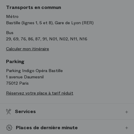
Transports en commun
Métro
Bastille (lignes 1, 5 et 8), Gare de Lyon (RER)
Bus
29, 69, 76, 86, 87, 91, N01, N02, N11, N16
Calculer mon itinéraire
Parking
Parking Indigo Opéra Bastille
1 avenue Daumesnil
75012 Paris
Réservez votre place à tarif réduit
Services
Vestiaires
Places de dernière minute
Des
vestiaires gratuits
sont à votre disposition à l’Opéra Bastille et