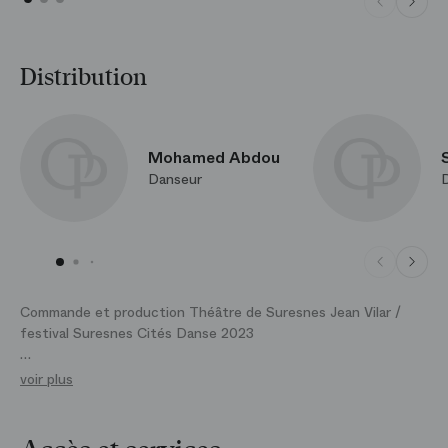
Distribution
Mohamed Abdou
Danseur
Commande et production Théâtre de Suresnes Jean Vilar /
festival Suresnes Cités Danse 2023
Avec le soutien de Cités Danse Connexions
voir plus
En collaboration avec la Compagnie Tché-Za (Comores)