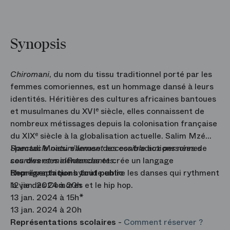
Synopsis
Chiromani
, du nom du tissu traditionnel porté par les
femmes comoriennes, est un hommage dansé à leurs
identités. Héritières des cultures africaines bantoues
et musulmanes du XVI
e
siècle, elles connaissent de
nombreux métissages depuis la colonisation française
du XIX
e
siècle à la globalisation actuelle. Salim Mzé
Hamadi Moissi s’amuse des contradictions nées de
Spectacle naturellement accessible aux personnes
ces diverses influences et crée un langage
sourdes et malentendantes.
chorégraphique hybride entre les danses qui rythment
Représentations tout public
la vie des Comores et le hip hop.
12 jan. 2024 à 20h
13 jan. 2024 à 15h*
13 jan. 2024 à 20h
Représentations scolaires
-
Comment réserver ?