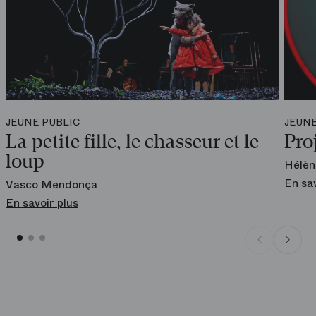
Accessible depuis les espaces publics du théâtre
Renseignements
01 40 01 17 82
En ligne
Sur
boutique.operadeparis.fr
JEUNE PUBLIC
JEUNE
La petite fille, le chasseur et le
Pro
loup
Hélèn
En sav
Vasco Mendonça
En savoir plus