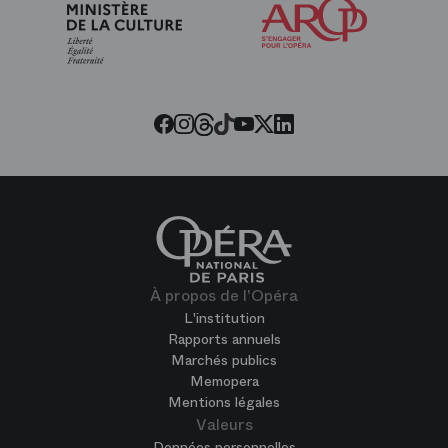
les
amis
de
l’Opéra
Threads
Tiktok
Facebook
Instagram
Youtube
LinkedIn
Twitter
À propos de l'Opéra
L'institution
Rapports annuels
Marchés publics
Memopera
Mentions légales
Valeurs
Données personnelles