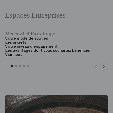
Espaces Entreprises
Mécénat et Parrainage
V
Votre mode de soutien
L
Les projets
B
Votre niveau d'engagement
V
Les avantages dont vous souhaitez bénéficier
V
Voir tout