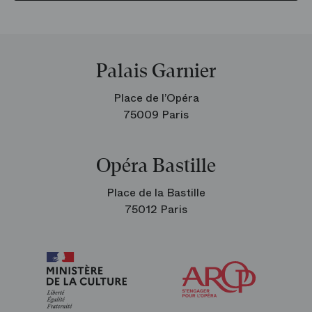
Palais Garnier
Place de l’Opéra
75009 Paris
Opéra Bastille
Place de la Bastille
75012 Paris
Arop
les
amis
de
l’Opéra