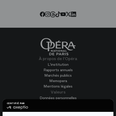
Threads
Tiktok
Facebook
Instagram
Youtube
LinkedIn
Twitter
À propos de l'Opéra
L'institution
Rapports annuels
Marchés publics
Memopera
Mentions légales
Valeurs
Données personnelles
Accessibilité
CERTIFIÉ PAR
certifié
CGV
par
Cookies
Axeptio