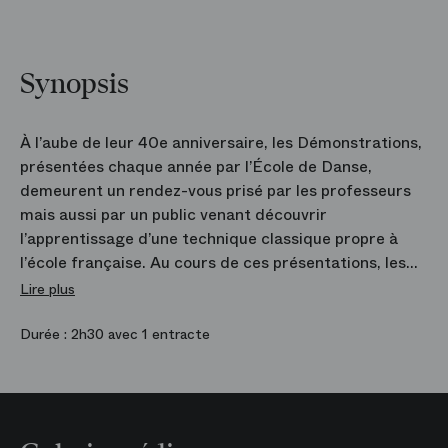
Synopsis
À l’aube de leur 40e anniversaire, les Démonstrations,
présentées chaque année par l’École de Danse,
demeurent un rendez-vous prisé par les professeurs
mais aussi par un public venant découvrir
l’apprentissage d’une technique classique propre à
l’école française. Au cours de ces présentations, les
élèves, sous les yeux de leur professeur et
Lire plus
accompagnés de leur pianiste, exposent les exercices
et adages parcourus lors du premier trimestre. Ces
Durée :
2h30 avec 1 entracte
enseignements permettent à l’enfant d’acquérir les
qualités indispensables au danseur professionnel mais
aussi de s’accomplir dans les codes et valeurs qui font
l’histoire de notre institution. Porteuse d’une longue