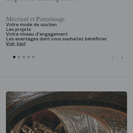
Mécénat et Parrainage
V
Votre mode de soutien
L
Les projets
B
Votre niveau d'engagement
V
Les avantages dont vous souhaitez bénéficier
V
Voir tout