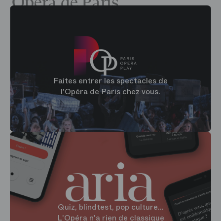
Opéra de Paris
Tous les jours, de 10h à 18h30 et jusqu’à la fin des représentations
Accessible depuis la place de l’Opéra ou les espaces publics du
théâtre
Renseignements au
01 53 43 03 97
En ligne
Sur
boutique.operadeparis.fr
Faites entrer les spectacles de
l'Opéra de Paris chez vous.
Quiz, blindtest, pop culture...
L'Opéra n'a rien de classique