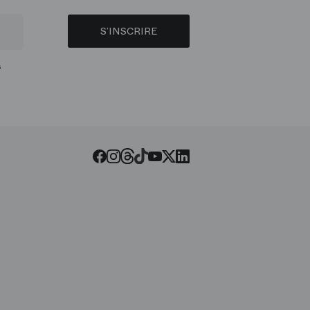
S’INSCRIRE
s
Threads
Tiktok
Facebook
Instagram
Youtube
LinkedIn
Twitter