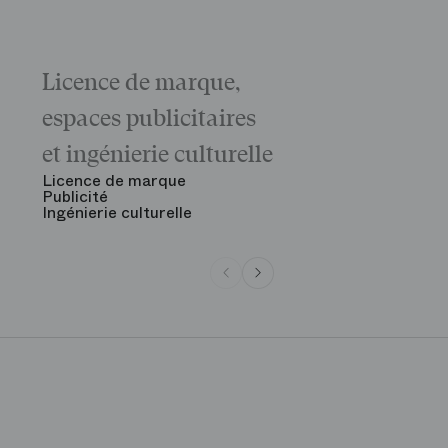
Licence de marque,
Galas
La matinée 
espaces publicitaires
Le Gala d'ou
des grandes
et ingénierie culturelle
Voir tout
Licence de marque
Publicité
Ingénierie culturelle