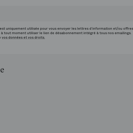
st uniquement utilisée pour vous envoyer les lettres d’information et/ou offre
à tout moment utiliser le lien de désabonnement intégré à tous nos emailings.
de
vos données et vos droits.
le
op
is
péra