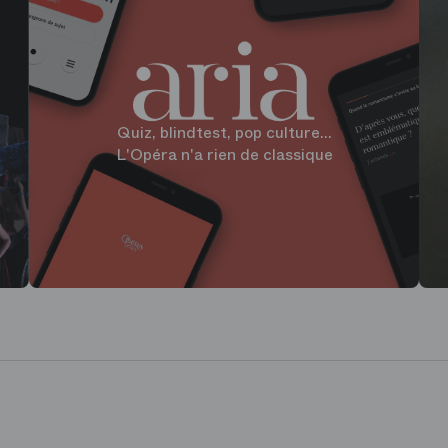
Quiz, blindtest, pop culture...
L'Opéra n'a rien de classique