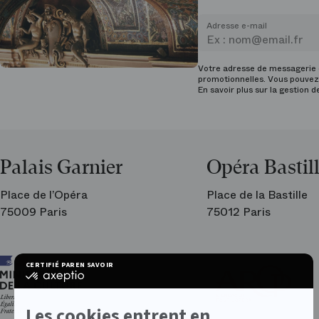
Adresse e-mail
Votre adresse de messagerie e
promotionnelles. Vous pouvez 
En savoir plus sur la gestion 
Palais Garnier
Opéra Bastil
Place de l’Opéra
Place de la Bastille
75009 Paris
75012 Paris
Ar
CERTIFIÉ PAR
EN SAVOIR PLUS SUR
les
certifié
am
par
de
Axeptio
l’O
-
Les cookies entrent en
En