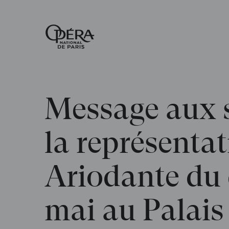
Accueil
-
Opéra
national
de
Paris
Message aux s
la représentat
Ariodante du
mai au Palais