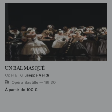
Concert et Récital
Opéra Bastille
Jeune Public
Palais Garnier
Événement
Philharmonie de Paris
Exposition
Studio Bastille
Visite
Film
UN BAL MASQUÉ
Danse
Opéra
Giuseppe Verdi
Test genre
Opéra Bastille — 19h30
À partir de 100 €
Rencontre
Agenda-Evénement