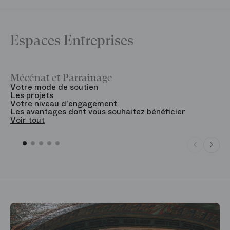
Espaces Entreprises
Mécénat et Parrainage
V
Votre mode de soutien
L
Les projets
B
Votre niveau d'engagement
V
Les avantages dont vous souhaitez bénéficier
V
Voir tout