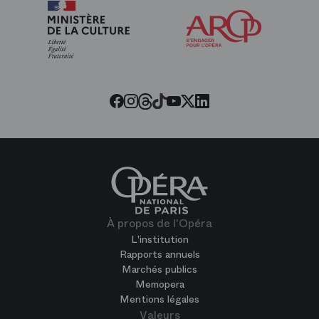
Arop
les
amis
de
l’Opéra
Threads
Tiktok
Facebook
Instagram
Youtube
LinkedIn
Twitter
À propos de l'Opéra
L'institution
Rapports annuels
Marchés publics
Memopera
Mentions légales
Valeurs