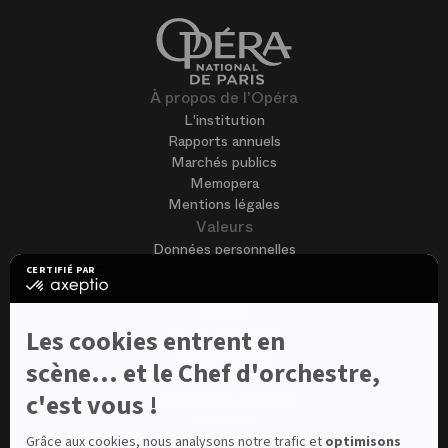
À propos de l'Opéra
L'institution
Rapports annuels
Marchés publics
Memopera
Mentions légales
Valeurs
Données personnelles
Accessibilité
CERTIFIÉ PAR
certifié
CGV
par
Cookies
Axeptio
-
Nous rejoindre
Les cookies entrent en
En
Offres d'emploi
savoir
scène... et le Chef d'orchestre,
Candidature spontanée
plus
sur
c'est vous !
Concours et auditions
Axeptio
Voir tout
Contacts
Grâce aux cookies, nous analysons notre trafic et
optimisons