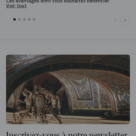
Les avantages dont vous souhaitez bénéficier
V
Voir tout
Inscrivez-vous à notre newsletter