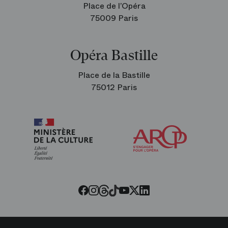
Place de l’Opéra
75009 Paris
Opéra Bastille
Place de la Bastille
75012 Paris
Arop
les
amis
de
l’Opéra
Threads
Tiktok
Facebook
Instagram
Youtube
LinkedIn
Twitter