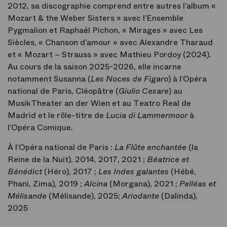
2012, sa discographie comprend entre autres l’album «
Mozart & the Weber Sisters » avec l’Ensemble
Pygmalion et Raphaël Pichon, « Mirages » avec Les
Siècles, « Chanson d’amour » avec Alexandre Tharaud
et « Mozart – Strauss » avec Mathieu Pordoy (2024).
Au cours de la saison 2025-2026, elle incarne
notamment Susanna (
Les Noces de Figaro
) à l’Opéra
national de Paris, Cléopâtre (
Giulio Cesare
) au
MusikTheater an der Wien et au Teatro Real de
Madrid et le rôle-titre de
Lucia di Lammermoor
à
l’Opéra Comique.
À l’Opéra national de Paris :
La Flûte enchantée
(la
Reine de la Nuit), 2014, 2017, 2021 ;
Béatrice et
Bénédict
(Héro), 2017 ;
Les Indes galantes
(Hébé,
Phani, Zima), 2019 ;
Alcina
(Morgana), 2021 ;
Pelléas et
Mélisande
(Mélisande), 2025
;
Ariodante
(Dalinda),
2025