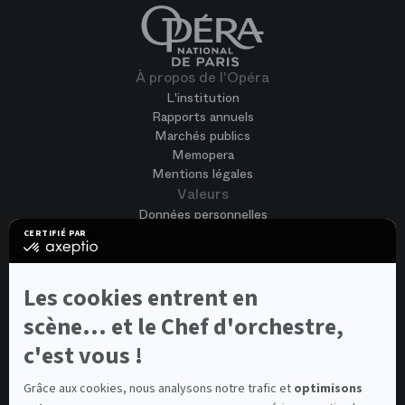
À propos de l'Opéra
L'institution
Rapports annuels
Marchés publics
Memopera
Mentions légales
Valeurs
Données personnelles
Accessibilité
CERTIFIÉ PAR
certifié
CGV
par
Cookies
Axeptio
-
Les cookies entrent en
Nous rejoindre
En
Offres d'emploi
savoir
scène... et le Chef d'orchestre,
Candidature spontanée
plus
sur
c'est vous !
Concours et auditions
Axeptio
Voir tout
Contacts
Grâce aux cookies, nous analysons notre trafic et
optimisons