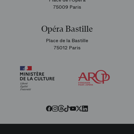
75009 Paris
Opéra Bastille
Place de la Bastille
75012 Paris
Arop
les
amis
de
l’Opéra
Threads
Tiktok
Facebook
Instagram
Youtube
LinkedIn
Twitter