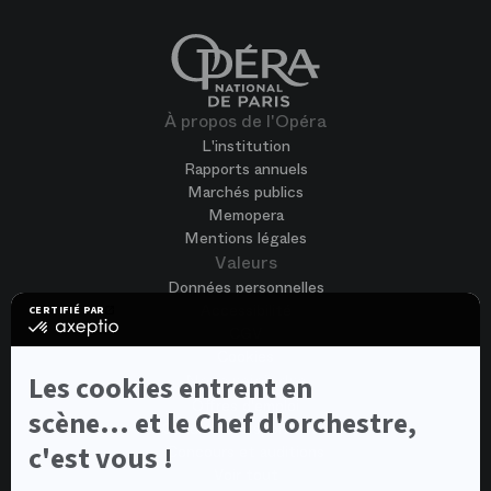
À propos de l'Opéra
L'institution
Rapports annuels
Marchés publics
Memopera
Mentions légales
Valeurs
Données personnelles
Accessibilité
CERTIFIÉ PAR
certifié
CGV
par
Cookies
Axeptio
-
Nous rejoindre
Les cookies entrent en
En
Offres d'emploi
savoir
scène... et le Chef d'orchestre,
Candidature spontanée
plus
sur
c'est vous !
Concours et auditions
Axeptio
Voir tout