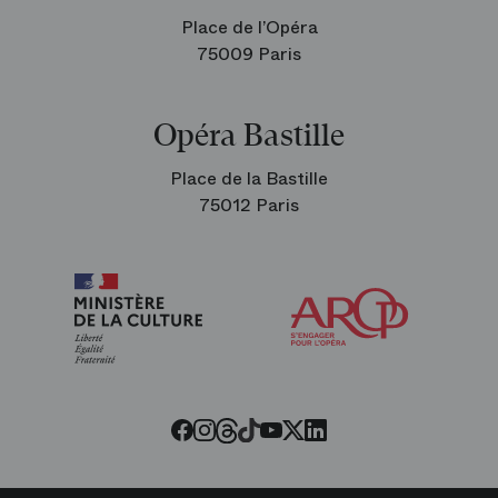
Place de l’Opéra
75009 Paris
Opéra Bastille
Place de la Bastille
75012 Paris
Arop
les
amis
de
l’Opéra
Threads
Tiktok
Facebook
Instagram
Youtube
LinkedIn
Twitter