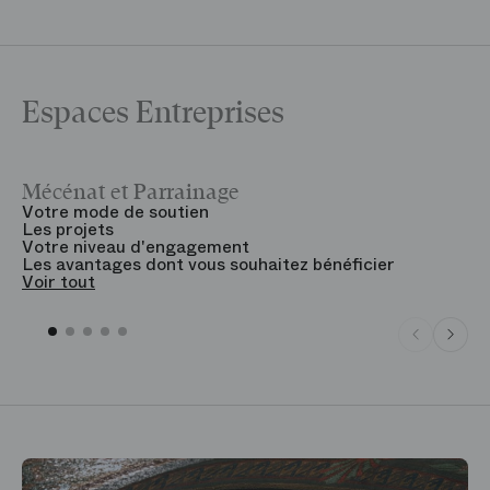
Espaces Entreprises
Mécénat et Parrainage
V
Votre mode de soutien
L
Les projets
B
Votre niveau d'engagement
V
Les avantages dont vous souhaitez bénéficier
V
Voir tout