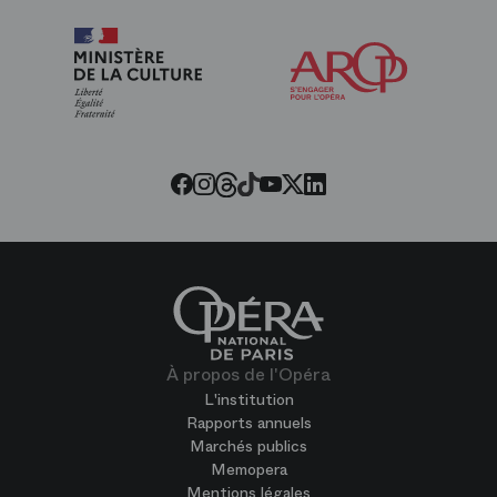
Arop
les
amis
de
l’Opéra
Threads
Tiktok
Facebook
Instagram
Youtube
LinkedIn
Twitter
À propos de l'Opéra
L'institution
Rapports annuels
Marchés publics
Memopera
Mentions légales