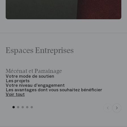
Espaces Entreprises
Mécénat et Parrainage
V
Votre mode de soutien
L
Les projets
B
Votre niveau d'engagement
V
Les avantages dont vous souhaitez bénéficier
V
Voir tout