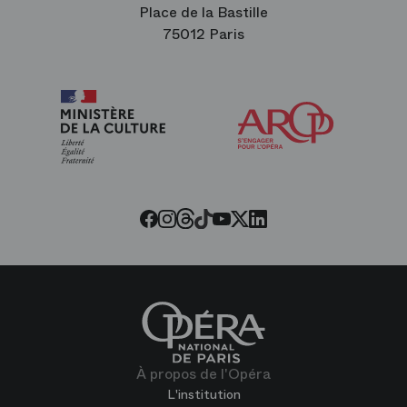
Place de la Bastille
75012 Paris
Arop
les
amis
de
l’Opéra
Threads
Tiktok
Facebook
Instagram
Youtube
LinkedIn
Twitter
À propos de l'Opéra
L'institution