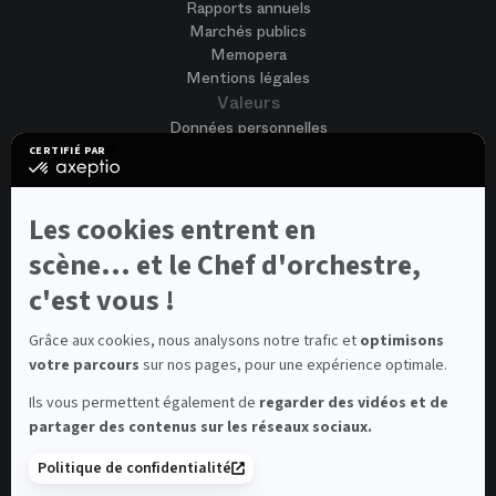
Rapports annuels
Marchés publics
Memopera
Mentions légales
Valeurs
Données personnelles
Accessibilité
CERTIFIÉ PAR
certifié
CGV
par
Cookies
Axeptio
-
Les cookies entrent en
Nous rejoindre
En
Offres d'emploi
savoir
scène... et le Chef d'orchestre,
Candidature spontanée
plus
sur
c'est vous !
Concours et auditions
Axeptio
Voir tout
Contacts
Grâce aux cookies, nous analysons notre trafic et
optimisons
votre parcours
sur nos pages, pour une expérience optimale.
Contacts spectateurs et visiteurs
Contact presse
Ils vous permettent également de
regarder des vidéos et de
Médiateur de la consommation
partager des contenus sur les réseaux sociaux.
Newsletter
FAQ
Politique de confidentialité