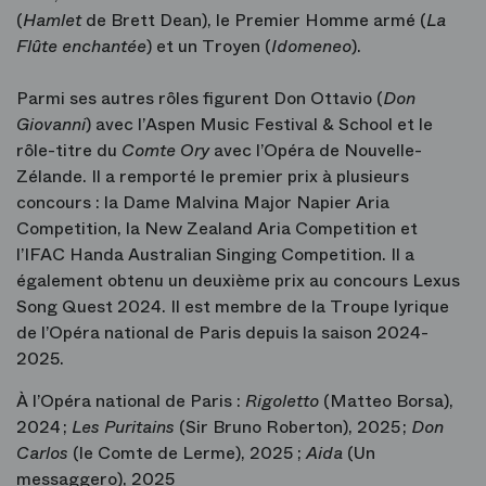
(
Hamlet
de Brett Dean), le Premier Homme armé (
La
Flûte enchantée
) et un Troyen (
Idomeneo
).
Parmi ses autres rôles figurent Don Ottavio (
Don
Giovanni
) avec l’Aspen Music Festival & School et le
rôle-titre du
Comte Ory
avec l’Opéra de Nouvelle-
Zélande. Il a remporté le premier prix à plusieurs
concours : la Dame Malvina Major Napier Aria
Competition, la New Zealand Aria Competition et
l’IFAC Handa Australian Singing Competition. Il a
également obtenu un deuxième prix au concours Lexus
Song Quest 2024. Il est membre de la Troupe lyrique
de l’Opéra national de Paris depuis la saison 2024-
2025.
À l’Opéra national de Paris :
Rigoletto
(Matteo Borsa),
2024 ;
Les Puritains
(Sir Bruno Roberton), 2025 ;
Don
Carlos
(le Comte de Lerme), 2025 ;
Aida
(Un
messaggero), 2025