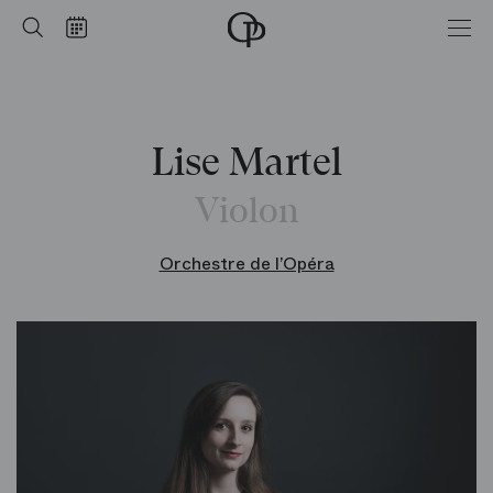
Accueil
Rechercher
Calendrier
-
Opéra
national
de
Paris
Lise Martel
Violon
Orchestre de l’Opéra