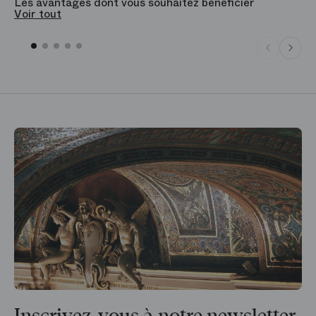
Les avantages dont vous souhaitez bénéficier
V
Voir tout