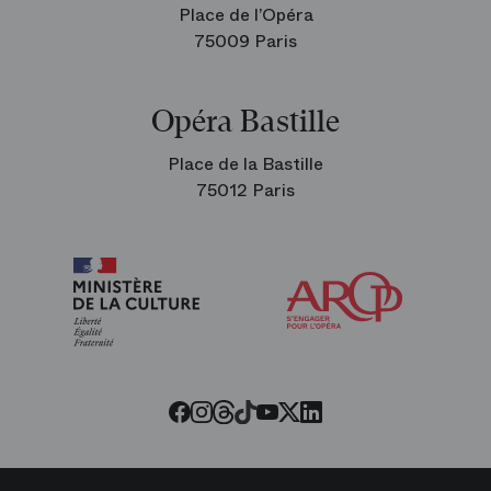
Place de l’Opéra
75009 Paris
Opéra Bastille
Place de la Bastille
75012 Paris
Arop
les
amis
de
l’Opéra
Threads
Tiktok
Facebook
Instagram
Youtube
LinkedIn
Twitter