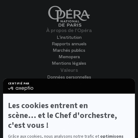
À propos de l'Opéra
L'institution
Rapports annuels
Marchés publics
Memopera
Mentions légales
Valeurs
Données personnelles
Accessibilité
CERTIFIÉ PAR
certifié
CGV
par
Cookies
Axeptio
-
Les cookies entrent en
Nous rejoindre
En
Offres d'emploi
savoir
scène... et le Chef d'orchestre,
Candidature spontanée
plus
sur
c'est vous !
Concours et auditions
Axeptio
Voir tout
Contacts
Grâce aux cookies, nous analysons notre trafic et
optimisons