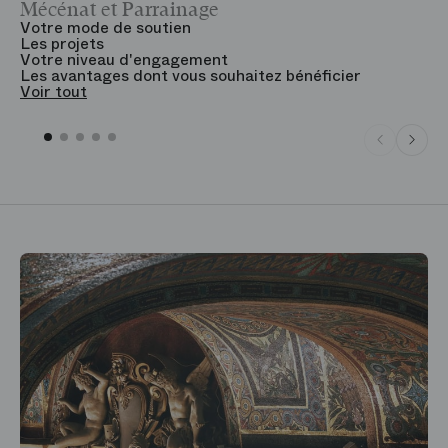
Mécénat et Parrainage
V
Votre mode de soutien
L
Les projets
B
Votre niveau d'engagement
V
Les avantages dont vous souhaitez bénéficier
V
Voir tout