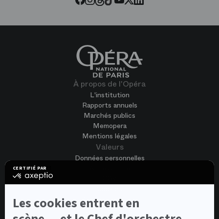
À propos de l'Opéra
L'institution
Rapports annuels
Marchés publics
Memopera
Mentions légales
Valeurs
Données personnelles
Accessibilité
CERTIFIÉ PAR
certifié
CGV
par
Cookies
Axeptio
-
Nous rejoindre
Les cookies entrent en
En
Offres d'emploi
savoir
scène... et le Chef d'orchestre,