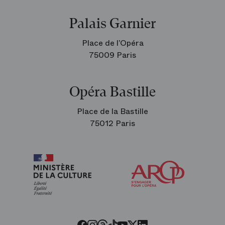
Palais Garnier
Place de l’Opéra
75009 Paris
Opéra Bastille
Place de la Bastille
75012 Paris
Arop
les
amis
de
l’Opéra
Threads
Tiktok
Facebook
Instagram
Youtube
LinkedIn
Twitter