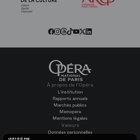
de
l’Opéra
Threads
Tiktok
Facebook
Instagram
Youtube
LinkedIn
Twitter
À propos de l'Opéra
L'institution
Rapports annuels
Marchés publics
Memopera
Mentions légales
Valeurs
Données personnelles
Accessibilité
CERTIFIÉ PAR