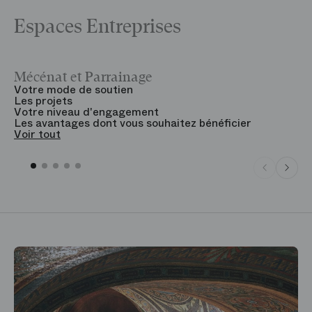
Espaces Entreprises
Mécénat et Parrainage
V
Votre mode de soutien
L
Les projets
B
Votre niveau d'engagement
V
Les avantages dont vous souhaitez bénéficier
V
Voir tout