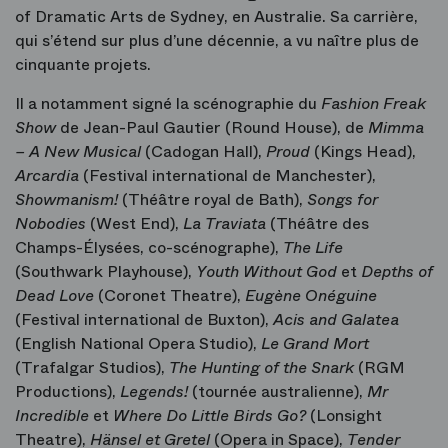
of Dramatic Arts de Sydney, en Australie. Sa carrière,
qui s’étend sur plus d’une décennie, a vu naître plus de
cinquante projets.
Il a notamment signé la scénographie du
Fashion Freak
Show
de Jean-Paul Gautier (Round House), de
Mimma
– A New Musical
(Cadogan Hall),
Proud
(Kings Head),
Arcardia
(Festival international de Manchester),
Showmanism!
(Théâtre royal de Bath),
Songs for
Nobodies
(West End),
La Traviata
(Théâtre des
Champs-Élysées, co-scénographe),
The Life
(Southwark Playhouse),
Youth Without God
et
Depths of
Dead Love
(Coronet Theatre),
Eugène Onéguine
(Festival international de Buxton),
Acis and Galatea
(English National Opera Studio),
Le Grand Mort
(Trafalgar Studios),
The Hunting of the Snark
(RGM
Productions),
Legends!
(tournée australienne),
Mr
Incredible
et
Where Do Little Birds Go?
(Lonsight
Theatre),
Hänsel et Gretel
(Opera in Space),
Tender