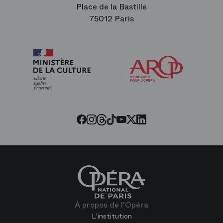
Place de la Bastille
75012 Paris
Arop
les
amis
de
l’Opéra
Threads
Tiktok
Facebook
Instagram
Youtube
LinkedIn
Twitter
À propos de l'Opéra
L'institution