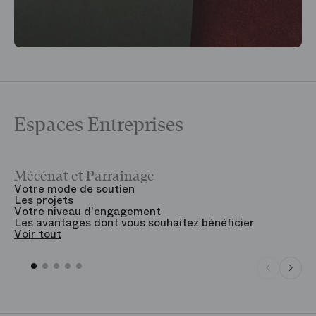
Espaces Entreprises
Mécénat et Parrainage
V
Votre mode de soutien
L
Les projets
B
Votre niveau d'engagement
V
Les avantages dont vous souhaitez bénéficier
V
Voir tout