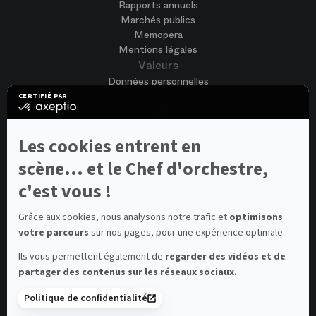
Rapports annuels
Marchés publics
Memopera
Mentions légales
Valeurs
Données personnelles
Accessibilité
CERTIFIÉ PAR
certifié
CGV
par
Cookies
Axeptio
-
Nous rejoindre
Les cookies entrent en
En
Offres d'emploi
savoir
scène... et le Chef d'orchestre,
Candidature spontanée
plus
sur
c'est vous !
Concours et auditions
Axeptio
Voir tout
Contacts
Grâce aux cookies, nous analysons notre trafic et
optimisons
votre parcours
sur nos pages, pour une expérience optimale.
Contacts spectateurs et visiteurs
Contact presse
Ils vous permettent également de
regarder des vidéos et de
Médiateur de la consommation
partager des contenus sur les réseaux sociaux.
Newsletter
FAQ
Politique de confidentialité