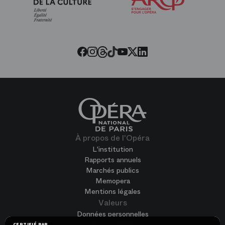
de
l’Opéra
Threads
Tiktok
Facebook
Instagram
Youtube
LinkedIn
Twitter
À propos de l'Opéra
L'institution
Rapports annuels
Marchés publics
Memopera
Mentions légales
Valeurs
Données personnelles
Accessibilité
CERTIFIÉ PAR