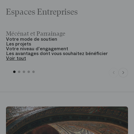
Espaces Entreprises
Mécénat et Parrainage
V
Votre mode de soutien
L
Les projets
B
Votre niveau d'engagement
V
Les avantages dont vous souhaitez bénéficier
V
Voir tout