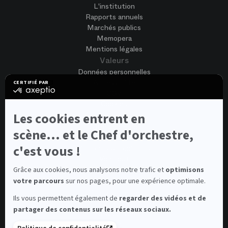
L'institution
Rapports annuels
Marchés publics
Memopera
Mentions légales
Valeurs
Données personnelles
Accessibilité
CERTIFIÉ PAR
certifié
CGV
par
Cookies
Axeptio
-
Nous rejoindre
Les cookies entrent en
En
Offres d'emploi
savoir
scène... et le Chef d'orchestre,
Candidature spontanée
plus
sur
c'est vous !
Concours et auditions
Axeptio
Voir tout
Contacts
Grâce aux cookies, nous analysons notre trafic et
optimisons
votre parcours
sur nos pages, pour une expérience optimale.
Contacts spectateurs et visiteurs
Contact presse
Ils vous permettent également de
regarder des vidéos et de
Médiateur de la consommation
partager des contenus sur les réseaux sociaux.
Newsletter
FAQ