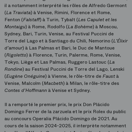
il a notamment interprété les rôles de Alfredo Germont
(
La Traviata
) à Venise, Rimini, Florence et Rome,
Fenton (
Falstaff
) à Turin, Tybalt (
Les Capulet et les
Montaigu
) à Rome, Rodolfo (
La Bohème
) à Moscou,
Sydney, Bari, Turin, Venise, au Festival Puccini de
Torre del Lago et à Santiago du Chili, Nemorino (
L’Élixir
d’amour
) à Las Palmas et Bari, le Duc de Mantoue
(
Rigoletto
) à Florence, Turin, Palerme, Rome, Venise,
Tokyo, Liège et Las Palmas, Ruggero Lastouc (
La
Rondine
) au Festival Puccini de Torre del Lago, Lenski
(
Eugène Onéguine
) à Vienne, le rôle-titre de
Faust
à
Venise, Malcolm (
Macbeth
) à Milan, le rôle-titre des
Contes d'Hoffmann
à Venise et Sydney.
Il a remporté le premier prix, le prix Don Plácido
Domingo Ferrer de la zarzuela et le prix Rolex du public
au concours Operalia Plácido Domingo de 2021. Au
cours de la saison 2024-2025, il interprète notamment