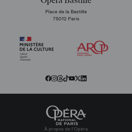
Opéra Bastille
Place de la Bastille
75012 Paris
Arop
les
amis
de
l’Opéra
Threads
Tiktok
Facebook
Instagram
Youtube
LinkedIn
Twitter
À propos de l'Opéra