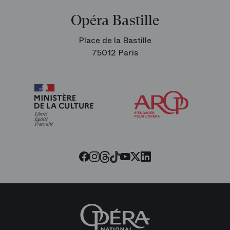
Opéra Bastille
Place de la Bastille
75012 Paris
Arop
les
amis
de
l’Opéra
Threads
Tiktok
Facebook
Instagram
Youtube
LinkedIn
Twitter