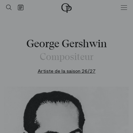
Accueil
Rechercher
Calendrier
-
Opéra
national
de
Paris
George Gershwin
Compositeur
Artiste de la saison 26/27