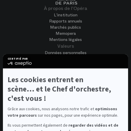
À propos de l'Opéra
L'institution
Rapports annuels
Marchés publics
Memopera
Mentions légales
Valeurs
Données personnelles
Accessibilité
CERTIFIÉ PAR
certifié
CGV
par
Cookies
Axeptio
-
Nous rejoindre
Les cookies entrent en
En
Offres d'emploi
savoir
scène... et le Chef d'orchestre,
Candidature spontanée
plus
sur
c'est vous !
Concours et auditions
Axeptio
Voir tout
Contacts
Grâce aux cookies, nous analysons notre trafic et
optimisons
votre parcours
sur nos pages, pour une expérience optimale.
Contacts spectateurs et visiteurs
Contact presse
Ils vous permettent également de
regarder des vidéos et de
Médiateur de la consommation