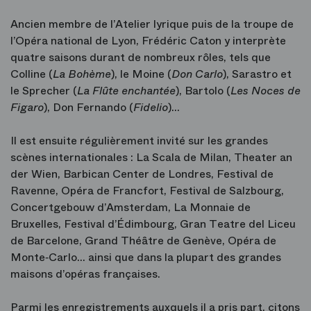
Ancien membre de l’Atelier lyrique puis de la troupe de
l’Opéra national de Lyon, Frédéric Caton y interprète
quatre saisons durant de nombreux rôles, tels que
Colline (
La Bohème
), le Moine (
Don Carlo
), Sarastro et
le Sprecher (
La Flûte enchantée
), Bartolo (
Les Noces de
Figaro
), Don Fernando (
Fidelio
)…
Il est ensuite régulièrement invité sur les grandes
scènes internationales : La Scala de Milan, Theater an
der Wien, Barbican Center de Londres, Festival de
Ravenne, Opéra de Francfort, Festival de Salzbourg,
Concertgebouw d’Amsterdam, La Monnaie de
Bruxelles, Festival d’Édimbourg, Gran Teatre del Liceu
de Barcelone, Grand Théâtre de Genève, Opéra de
Monte‑Carlo… ainsi que dans la plupart des grandes
maisons d’opéras françaises.
Parmi les enregistrements auxquels il a pris part, citons