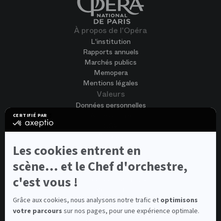
À propos de l'Opéra
L'institution
Rapports annuels
Marchés publics
Memopera
Mentions légales
Valeurs
Données personnelles
Accessibilité
CERTIFIÉ PAR
certifié
CGV
par
Cookies
Axeptio
-
Nous rejoindre
Les cookies entrent en
En
Offres d'emploi
savoir
scène... et le Chef d'orchestre,
Candidature spontanée
plus
sur
c'est vous !
Concours et auditions
Axeptio
Voir tout
Contacts
Grâce aux cookies, nous analysons notre trafic et
optimisons
votre parcours
sur nos pages, pour une expérience optimale.
Contacts spectateurs et visiteurs