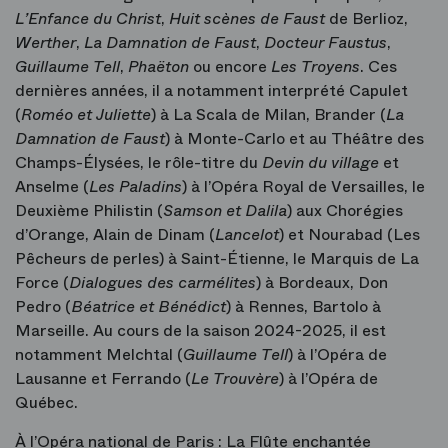
L’Enfance du Christ
,
Huit scènes de Faust
de Berlioz,
Werther
,
La Damnation de Faust
,
Docteur Faustus
,
Guillaume Tell
,
Phaëton
ou encore
Les Troyens
. Ces
dernières années, il a notamment interprété Capulet
(
Roméo et Juliette
) à La Scala de Milan, Brander (
La
Damnation de Faust
) à Monte-Carlo et au Théâtre des
Champs-Élysées, le rôle-titre du
Devin du village
et
Anselme (
Les Paladins
) à l’Opéra Royal de Versailles, le
Deuxième Philistin (
Samson et Dalila
) aux Chorégies
d’Orange, Alain de Dinam (
Lancelot
) et Nourabad (Les
Pêcheurs de perles) à Saint-Étienne, le Marquis de La
Force (
Dialogues des carmélites
) à Bordeaux, Don
Pedro (
Béatrice et Bénédict
) à Rennes, Bartolo à
Marseille. Au cours de la saison 2024-2025, il est
notamment Melchtal (
Guillaume Tell
) à l’Opéra de
Lausanne et Ferrando (
Le Trouvère
) à l’Opéra de
Québec.
À l’Opéra national de Paris : La Flûte enchantée