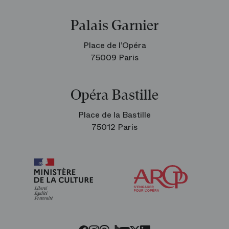
Palais Garnier
Place de l’Opéra
75009 Paris
Opéra Bastille
Place de la Bastille
75012 Paris
Arop
les
amis
de
l’Opéra
Threads
Tiktok
Facebook
Instagram
Youtube
LinkedIn