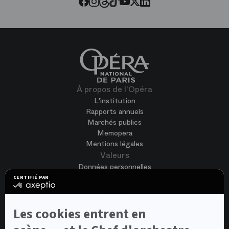
Twitter
À propos de l'Opéra
L'institution
Rapports annuels
Marchés publics
Memopera
Mentions légales
Valeurs
Données personnelles
Accessibilité
CERTIFIÉ PAR
certifié
CGV
par
Cookies
Axeptio
-
Nous rejoindre
Les cookies entrent en
En
Offres d'emploi
savoir