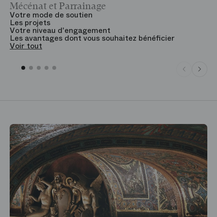
Mécénat et Parrainage
V
Votre mode de soutien
L
Les projets
B
Votre niveau d'engagement
V
Les avantages dont vous souhaitez bénéficier
V
Voir tout