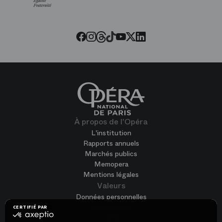
l’Opéra
Threads
Tiktok
Facebook
Instagram
Youtube
LinkedIn
Twitter
À propos de l'Opéra
L'institution
Rapports annuels
Marchés publics
Memopera
Mentions légales
Valeurs
Données personnelles
Accessibilité
CERTIFIÉ PAR
certifié
CGV
par