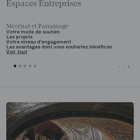
Espaces Entreprises
Mécénat et Parrainage
V
Votre mode de soutien
L
Les projets
B
Votre niveau d'engagement
V
Les avantages dont vous souhaitez bénéficier
V
Voir tout