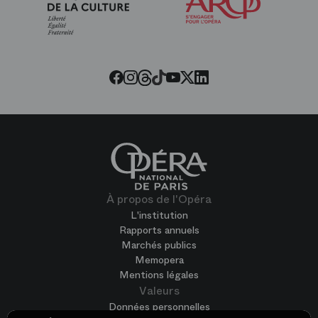
amis
de
l’Opéra
Threads
Tiktok
Facebook
Instagram
Youtube
LinkedIn
Twitter
À propos de l'Opéra
L'institution
Rapports annuels
Marchés publics
Memopera
Mentions légales
Valeurs
Données personnelles