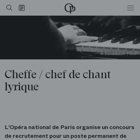
Cheffe / chef de chant lyrique
Accueil
Rechercher
Calendrier
-
Opéra
national
de
Paris
© Elena Bauer / OnP
Cheffe / chef de chant
lyrique
L'Opéra national de Paris organise un concours
de recrutement pour un poste permanent de