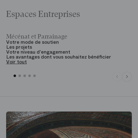
Espaces Entreprises
Mécénat et Parrainage
V
Votre mode de soutien
L
Les projets
B
Votre niveau d'engagement
V
Les avantages dont vous souhaitez bénéficier
V
Voir tout