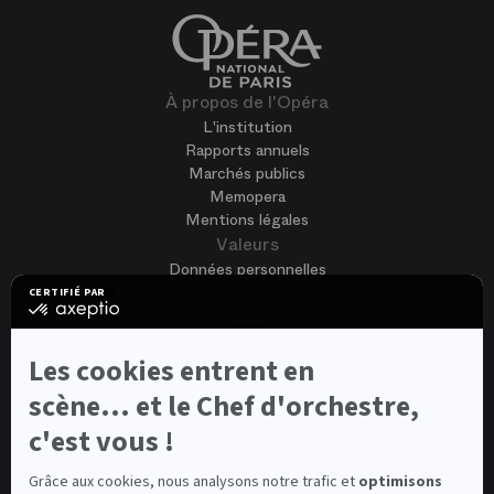
À propos de l'Opéra
L'institution
Rapports annuels
Marchés publics
Memopera
Mentions légales
Valeurs
Données personnelles
Accessibilité
CERTIFIÉ PAR
certifié
CGV
par
Cookies
Axeptio
-
Nous rejoindre
Les cookies entrent en
En
Offres d'emploi
savoir
scène... et le Chef d'orchestre,
Candidature spontanée
plus
sur
c'est vous !
Concours et auditions
Axeptio
Voir tout
Contacts
Grâce aux cookies, nous analysons notre trafic et
optimisons