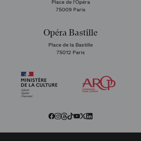
Place de l’Opéra
75009 Paris
Opéra Bastille
Place de la Bastille
75012 Paris
Arop
les
amis
de
l’Opéra
Threads
Tiktok
Facebook
Instagram
Youtube
LinkedIn
Twitter