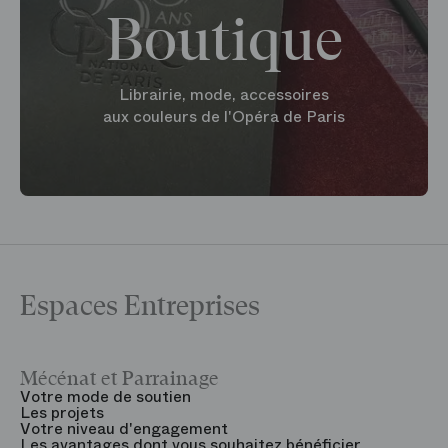
Boutique
Librairie, mode, accessoires
aux couleurs de l'Opéra de Paris
Espaces Entreprises
Mécénat et Parrainage
V
Votre mode de soutien
L
Les projets
B
Votre niveau d'engagement
V
Les avantages dont vous souhaitez bénéficier
V