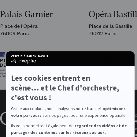
Palais Garnier
Opéra Bastil
Place de l’Opéra
Place de la Bastille
75009 Paris
75012 Paris
Ar
CERTIFIÉ PAR
EN SAVOIR PLUS SUR
les
certifié
am
par
de
Axeptio
l’O
-
Les cookies entrent en
En
savoir
scène... et le Chef d'orchestre,
plus
sur
c'est vous !
Axeptio
Grâce aux cookies, nous analysons notre trafic et
optimisons
À propos de l'Opéra
Valeurs
No
votre parcours
sur nos pages, pour une expérience optimale.
L'institution
Données personnelles
Off
Ils vous permettent également de
regarder des vidéos et de
Rapports annuels
Accessibilité
Ca
partager des contenus sur les réseaux sociaux.
Marchés publics
CGV
Con