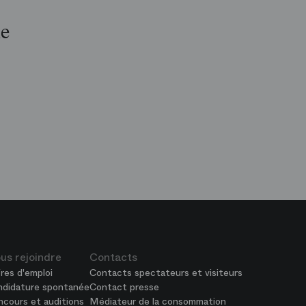
le
op
is
péra
us rejoindre
Contacts
res d'emploi
Contacts spectateurs et visiteurs
ndidature spontanée
Contact presse
cours et auditions
Médiateur de la consommation