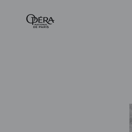
Accueil
-
Opéra
national
de
Paris