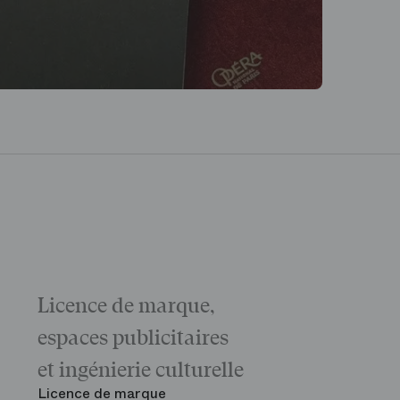
Licence de marque,
Galas
La matinée 
espaces publicitaires
Le Gala d'ou
des grandes
et ingénierie culturelle
Voir tout
Licence de marque