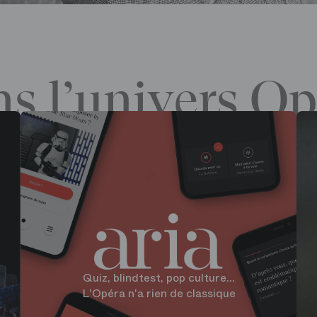
s l’univers Op
Quiz, blindtest, pop culture...
L'Opéra n'a rien de classique