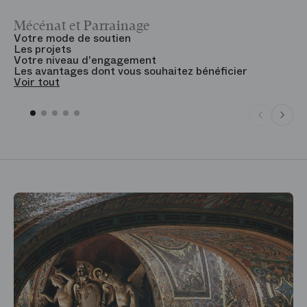
Mécénat et Parrainage
V
Votre mode de soutien
L
Les projets
B
Votre niveau d'engagement
V
Les avantages dont vous souhaitez bénéficier
V
Voir tout