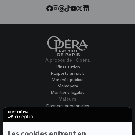
Threads
Tiktok
Facebook
Instagram
Youtube
LinkedIn
Twitter
À propos de l'Opéra
L'institution
Rapports annuels
Marchés publics
Memopera
Mentions légales
Valeurs
Données personnelles
Accessibilité
CERTIFIÉ PAR
certifié
CGV
par
Cookies
Axeptio
-
Nous rejoindre
Les cookies entrent en
En