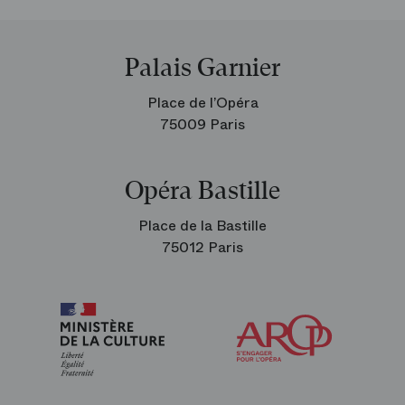
Palais Garnier
Place de l’Opéra
75009 Paris
Opéra Bastille
Place de la Bastille
75012 Paris
Arop
les
amis
de
l’Opéra