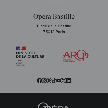
Opéra Bastille
Place de la Bastille
75012 Paris
Arop
les
amis
de
l’Opéra
Threads
Tiktok
Facebook
Instagram
Youtube
LinkedIn
Twitter