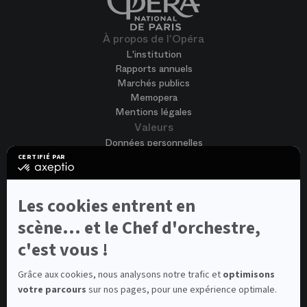
À propos de l'Opéra
L'institution
Rapports annuels
Marchés publics
Memopera
Mentions légales
Valeurs
Données personnelles
Accessibilité
CERTIFIÉ PAR
certifié
CGV
par
Cookies
Axeptio
-
Les cookies entrent en
Nous rejoindre
En
Offres d'emploi
savoir
scène... et le Chef d'orchestre,
Candidature spontanée
plus
sur
c'est vous !
Concours et auditions
Axeptio
Voir tout
Contacts
Grâce aux cookies, nous analysons notre trafic et
optimisons
votre parcours
sur nos pages, pour une expérience optimale.
Contacts spectateurs et visiteurs
Contact presse