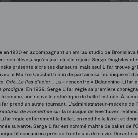
se en 1920 en accompagnant un ami au studio de Bronislava N
ent son élève jusqu’au jour où elle rejoint Serge Diaghilev et 
jinska présente alors ses danseurs, mais seul Lifar trouve g
e avec le Maître Cecchetti afin de parfaire sa technique et d’a
e, Ode, Le Pas d’acier
… La « rencontre » Balanchine-Lifar p
ls prodigue
. En 1929, Serge Lifar règle sa première chorégra
n triomphe, une nouvelle esthétique du ballet est née. À la mo
 Lifar prend un autre tournant. L’administrateur-mécène de l
réatures de Prométhée
sur la musique de Beethoven. Balanc
r règle entièrement le ballet, en modifie le livret et donn
année suivante, Serge Lifar est nommé maître de ballet de l’
uquel il consacrera près de trente ans de sa vie. Durant so