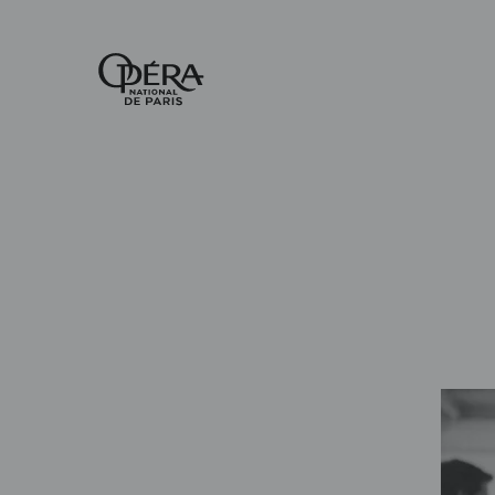
Accueil
-
Opéra
national
de
Paris