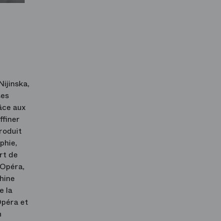
ijinska,
ses
râce aux
ffiner
roduit
phie,
rt de
’Opéra,
hine
e la
Opéra et
n