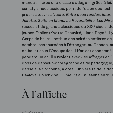
mandat, il crée une classe d’adage – grâce à lui, 
son style néoclassique, point de fusion des tec
propres œuvres (
Icare
,
Entre deux rondes
,
Istar,
Juliette
,
Suite en blanc
,
La Réversibilité
,
Les Mir
russes et de grands classiques du XIX
e
siècle, d
jeunes Étoiles (Yvette Chauviré, Liane Daydé, L
Corps de ballet, institue des soirées entières de 
nombreuses tournées à l’étranger, au Canada, au
de ballet sous l’Occupation, Lifar est condamné 
pendant un an. Il y revient avec
Les Mirages
en 1
dons de danseur-chorégraphe et de pédagogue, il fa
danse à la Sorbonne, a créé l’Université de la dan
Pavlova, Pouchkine… Il meurt à Lausanne en 1
À l’affiche