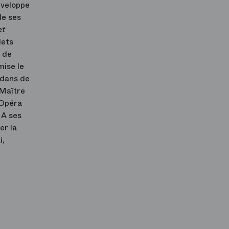
développe
de ses
et
lets
e de
mise le
e dans de
 Maître
’Opéra
 A ses
er la
i,