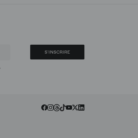
S’INSCRIRE
s
Threads
Tiktok
Facebook
Instagram
Youtube
LinkedIn
Twitter