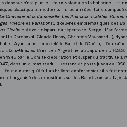
le danseur n’est plus le « faire-valoir » de la ballerine – et 
hniques classique et moderne. Il crée un répertoire composé 
Le Chevalier et la damoiselle
,
Les Animaux modèles
,
Roméo 
ages
,
Phèdre
et
Variation
s), d’œuvres emblématiques des Bal
ont
Giselle
qui avait disparu du répertoire. Serge Lifar form
ycette Darsonval, Claude Bessy, Christine Vaussard…), dyna
ballet, Ayant ainsi remodelé le Ballet de l’Opéra, il l’entraîn
x États-Unis, au Brésil, en Argentine, au Japon, en U.R.S.S.
en 1945 par le Comité d’épuration et suspendu d’activité à l
947, dans un climat tendu. Il restera en poste jusqu’en 1958.
ut ajouter qu’il fut un brillant conférencier : il a fait entr
se et organisé des expositions sur les Ballets russes, Nijinsk
986.