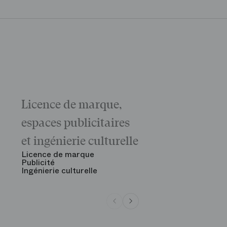
Licence de marque,
Galas
La matinée 
espaces publicitaires
Le Gala d'ou
des grandes
et ingénierie culturelle
Voir tout
Licence de marque
Publicité
Ingénierie culturelle