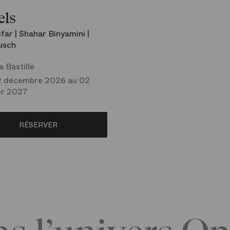
els
far | Shahar Binyamini |
usch
 Bastille
2 décembre 2026 au 02
er 2027
RÉSERVER