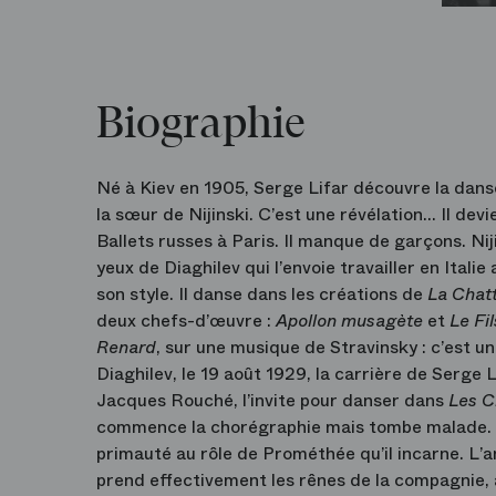
Biographie
Né à Kiev en 1905, Serge Lifar découvre la dan
la sœur de Nijinski. C’est une révélation… Il devi
Ballets russes à Paris. Il manque de garçons. Ni
yeux de Diaghilev qui l’envoie travailler en Itali
son style. Il danse dans les créations de
La Chatt
deux chefs-d’œuvre :
Apollon musagète
et
Le Fi
Renard
, sur une musique de Stravinsky : c’est u
Diaghilev, le 19 août 1929, la carrière de Serge
Jacques Rouché, l’invite pour danser dans
Les C
commence la chorégraphie mais tombe malade. Lifa
primauté au rôle de Prométhée qu’il incarne. L’
prend effectivement les rênes de la compagnie, a