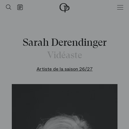
Accueil
Rechercher
Calendrier
-
Opéra
national
de
Paris
Sarah Derendinger
Vidéaste
Artiste de la saison 26/27