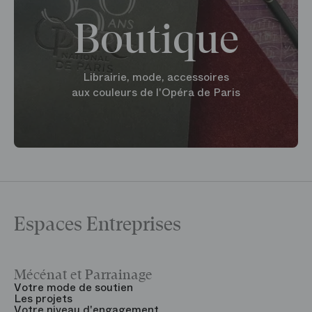
Boutique
Librairie, mode, accessoires
aux couleurs de l'Opéra de Paris
Espaces Entreprises
Mécénat et Parrainage
V
Votre mode de soutien
L
Les projets
B
Votre niveau d'engagement
V