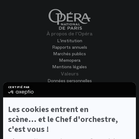
À propos de l'Opéra
L'institution
Rapports annuels
Marchés publics
Memopera
Mentions légales
Valeurs
Données personnelles
Accessibilité
CERTIFIÉ PAR
certifié
CGV
par
Cookies
Axeptio
-
Nous rejoindre
Les cookies entrent en
En
Offres d'emploi
savoir
scène... et le Chef d'orchestre,
Candidature spontanée
plus
sur
c'est vous !
Concours et auditions
Axeptio
Voir tout