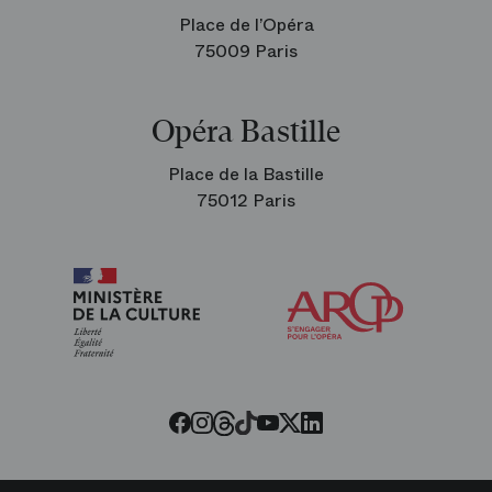
Place de l’Opéra
75009 Paris
Opéra Bastille
Place de la Bastille
75012 Paris
Arop
les
amis
de
l’Opéra
Threads
Tiktok
Facebook
Instagram
Youtube
LinkedIn
Twitter