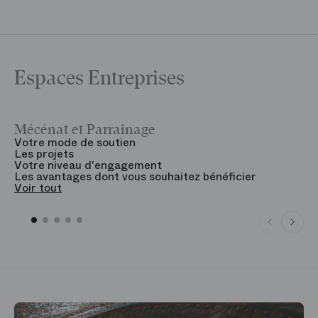
Espaces Entreprises
Mécénat et Parrainage
V
Votre mode de soutien
L
Les projets
B
Votre niveau d'engagement
V
Les avantages dont vous souhaitez bénéficier
V
Voir tout