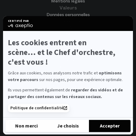
Mentions légales
Valeurs
Données personnelles
Accessibilité
CERTIFIÉ PAR
certifié
CGV
par
Cookies
Axeptio
-
Nous rejoindre
Les cookies entrent en
En
Offres d'emploi
savoir
scène... et le Chef d'orchestre,
Candidature spontanée
plus
sur
c'est vous !
Concours et auditions
Axeptio
Voir tout
Contacts
Grâce aux cookies, nous analysons notre trafic et
optimisons
votre parcours
sur nos pages, pour une expérience optimale.
Contacts spectateurs et visiteurs
Contact presse
Ils vous permettent également de
regarder des vidéos et de
Médiateur de la consommation
partager des contenus sur les réseaux sociaux.
Newsletter
FAQ
Politique de confidentialité
© 2026 – Opéra national de Paris
Non merci
Je choisis
Accepter