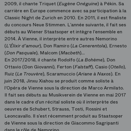
2009, il chante Triquet (
Eugène Onéguine
) à Pékin. Sa
carrière en Europe commence avec sa participation à la
Classic Night de Zurich en 2010. En 2011, il est finaliste
du concours Neue Stimmen. L’année suivante, il fait ses
débuts au Wiener Staatsoper et intègre l’ensemble en
2014. À Vienne, il interprète entre autres Nemorino
(
L’Élixir d’amour
), Don Ramiro (
La Cenerentola
), Ernesto
(
Don Pasquale
), Malcom (
Macbeth
)…
En 2017/2018, il chante Rodolfo (
La Bohème
), Don
Ottavio (Don Giovanni), Ferton (
Falstaff
), Casio (
Otello
),
Ruiz (
Le Trouvère
), Scaramuccio (
Ariane à Naxos
). En
juin 2018, Jinxu Xiahou se produit comme soliste à
l’Opéra de Vienne sous la direction de Marco Armilato.
Il fait ses débuts au Musikverein de Vienne en mai 2017
dans le cadre d’un récital soliste où il interprète des
oeuvres de Schubert, Strauss, Tosti, Rossini et
Leoncavallo. Il s’est récemment produit au Staatsoper
de Vienne sous la direction de Giacommo Sagripanti
dans le rôle de Nemorino.