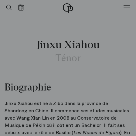
Accueil
Rechercher
Calendrier
-
Opéra
national
de
Paris
Jinxu Xiahou
Ténor
Biographie
Jinxu Xiahou est né à Zibo dans la province de
Shandong en Chine. Il commence ses études musicales
avec Wang Xian Lin en 2008 au Conservatoire de
Musique de Pékin où il obtient un Bachelor. Il fait ses
débuts avec le rôle de Basilio (
Les Noces de Figaro
). En