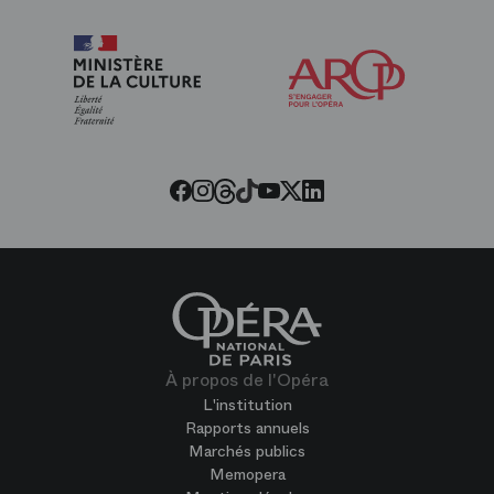
Arop
les
amis
de
l’Opéra
Threads
Tiktok
Facebook
Instagram
Youtube
LinkedIn
Twitter
À propos de l'Opéra
L'institution
Rapports annuels
Marchés publics
Memopera