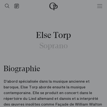
Accueil
Rechercher
Calendrier
-
Opéra
national
de
Paris
Else Torp
Soprano
Biographie
D’abord spécialisée dans la musique ancienne et
baroque, Else Torp aborde ensuite la musique
contemporaine. Elle se produit en concert dans le
répertoire du Lied allemand et danois et a interprété
des œuvres insolites comme Façade de William Walton