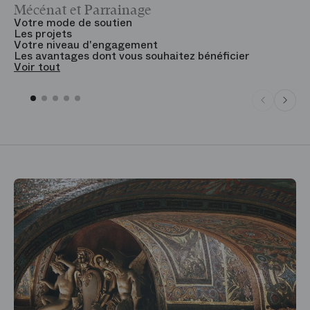
Mécénat et Parrainage
V
Votre mode de soutien
L
Les projets
B
Votre niveau d'engagement
V
Les avantages dont vous souhaitez bénéficier
V
Voir tout