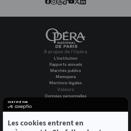
Threads
Tiktok
Facebook
Instagram
Youtube
LinkedIn
Twitter
À propos de l'Opéra
L'institution
Rapports annuels
Marchés publics
Memopera
Mentions légales
Valeurs
Données personnelles
Accessibilité
CERTIFIÉ PAR
certifié
CGV
par
Cookies
Axeptio
-
Nous rejoindre
Les cookies entrent en
En
Offres d'emploi
savoir