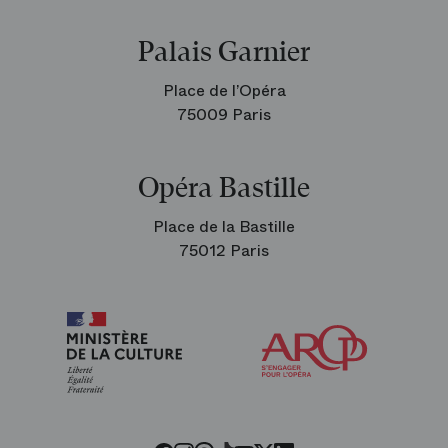
Palais Garnier
Place de l’Opéra
75009 Paris
Opéra Bastille
Place de la Bastille
75012 Paris
Arop
les
amis
de
l’Opéra