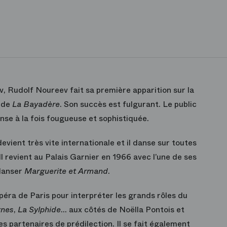
v, Rudolf Noureev fait sa première apparition sur la
s de
La Bayadère
. Son succès est fulgurant. Le public
nse à la fois fougueuse et sophistiquée.
evient très vite internationale et il danse sur toutes
l revient au Palais Garnier en 1966 avec l’une de ses
 danser
Marguerite et Armand
.
’Opéra de Paris pour interpréter les grands rôles du
gnes
,
La Sylphide
… aux côtés de Noëlla Pontois et
 partenaires de prédilection. Il se fait également