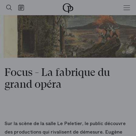
Focus - La fabrique du grand opéra
Accueil
Rechercher
Calendrier
-
Opéra
national
de
Paris
© BnF
Focus - La fabrique du
grand opéra
Sur la scène de la salle Le Peletier, le public découvre
des productions qui rivalisent de démesure. Eugène