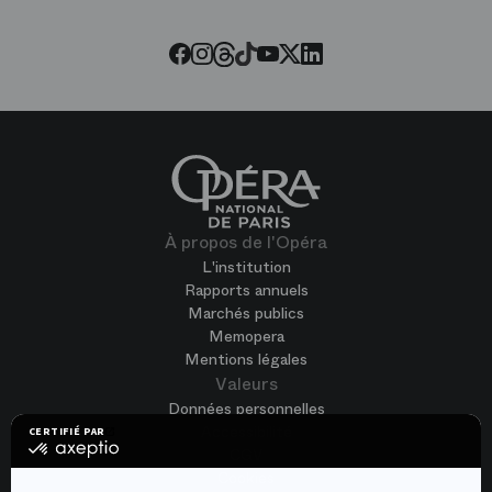
Threads
Tiktok
Facebook
Instagram
Youtube
LinkedIn
Twitter
À propos de l'Opéra
L'institution
Rapports annuels
Marchés publics
Memopera
Mentions légales
Valeurs
Données personnelles
Accessibilité
CERTIFIÉ PAR
certifié
CGV
par
Cookies
Axeptio