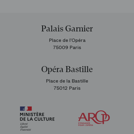
Palais Garnier
Place de l’Opéra
75009 Paris
Opéra Bastille
Place de la Bastille
75012 Paris
Arop
les
amis
de
l’Opéra