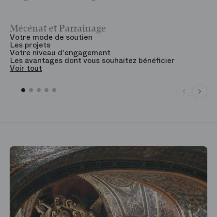
Mécénat et Parrainage
V
Votre mode de soutien
L
Les projets
B
Votre niveau d'engagement
V
Les avantages dont vous souhaitez bénéficier
V
Voir tout