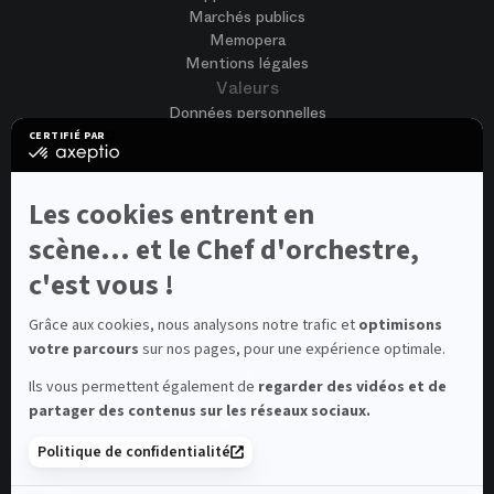
Marchés publics
Memopera
Mentions légales
Valeurs
Données personnelles
Accessibilité
CERTIFIÉ PAR
certifié
CGV
par
Cookies
Axeptio
-
Nous rejoindre
Les cookies entrent en
En
Offres d'emploi
savoir
scène... et le Chef d'orchestre,
Candidature spontanée
plus
sur
c'est vous !
Concours et auditions
Axeptio
Voir tout
Contacts
Grâce aux cookies, nous analysons notre trafic et
optimisons
votre parcours
sur nos pages, pour une expérience optimale.
Contacts spectateurs et visiteurs
Contact presse
Ils vous permettent également de
regarder des vidéos et de
Médiateur de la consommation
partager des contenus sur les réseaux sociaux.
Newsletter
FAQ
Politique de confidentialité