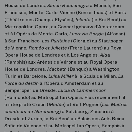
House de Londres,
Simon Boccanegra
à Munich, San
Francisco, Monte-Carlo, Vienne (Konzerthaus) et Paris
(Théâtre des Champs-Elysées),
Iolanta
(le Roi René) au
Metropolitan Opera, au Concertgebouw d’Amsterdam
et à l’Opéra de Monte-Carlo,
Lucrezia Borgia
(Alfonso)
à San Francisco,
Les Puritains
(Giorgio) au Staatsoper
de Vienne,
Roméo et Juliette
(Frère Laurent) au Royal
Opera House de Londres et à Los Angeles,
Aida
(Ramphis) aux Arènes de Vérone et au Royal Opera
House de Londres,
Macbeth
(Banquo) à Washington,
Turin et Barcelone,
Luisa Miller
à la Scala de Milan,
La
Force du destin
à l’Opéra d’Amsterdam et au
Semperoper de Dresde,
Lucia di Lammermoor
(Raimondo) au Metropolitan Opera. Plus récemment, il
a interprété Créon (
Médée
) et Veit Pogner (
Les Maîtres
chanteurs de Nuremberg
) à Salzbourg, Zaccaria à
Dresde et Zurich, le Roi René au Palais des Arts Reina
Sofia de Valence et au Metropolitan Opera, Ramphis à