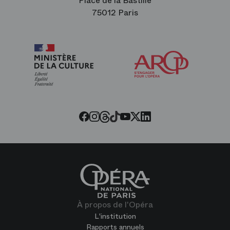
Place de la Bastille
75012 Paris
Arop
les
amis
de
l’Opéra
Threads
Tiktok
Facebook
Instagram
Youtube
LinkedIn
Twitter
À propos de l'Opéra
L'institution
Rapports annuels