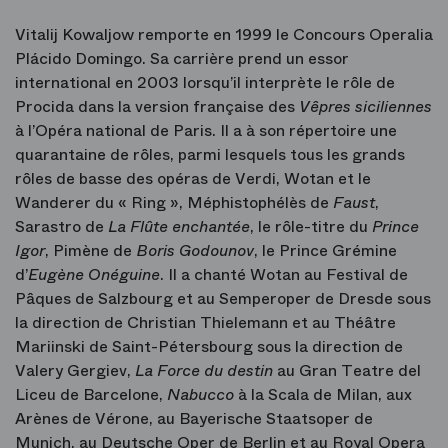
Vitalij Kowaljow remporte en 1999 le Concours Operalia
Plácido Domingo. Sa carrière prend un essor
international en 2003 lorsqu’il interprète le rôle de
Procida dans la version française des
Vêpres siciliennes
à l’Opéra national de Paris. Il a à son répertoire une
quarantaine de rôles, parmi lesquels tous les grands
rôles de basse des opéras de Verdi, Wotan et le
Wanderer du « Ring », Méphistophélès de
Faust
,
Sarastro de
La Flûte enchantée
, le rôle-titre du
Prince
Igor
, Pimène de
Boris Godounov
, le Prince Grémine
d’
Eugène
Onéguine
. Il a chanté Wotan au Festival de
Pâques de Salzbourg et au Semperoper de Dresde sous
la direction de Christian Thielemann et au Théâtre
Mariinski de Saint-Pétersbourg sous la direction de
Valery Gergiev,
La Force du destin
au Gran Teatre del
Liceu de Barcelone,
Nabucco
à la Scala de Milan, aux
Arènes de Vérone, au Bayerische Staatsoper de
Munich, au Deutsche Oper de Berlin et au Royal Opera