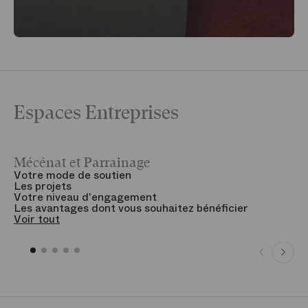
Espaces Entreprises
Mécénat et Parrainage
V
Votre mode de soutien
L
Les projets
B
Votre niveau d'engagement
V
Les avantages dont vous souhaitez bénéficier
V
Voir tout