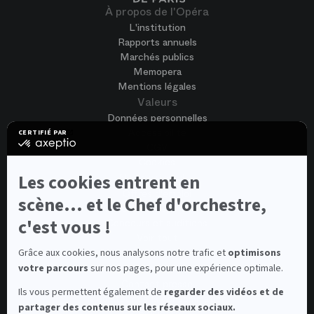
À propos de l'Opéra
L'institution
Rapports annuels
Marchés publics
Memopera
Mentions légales
Valeurs
Données personnelles
Accessibilité
CERTIFIÉ PAR
certifié
CGV
par
Cookies
Axeptio
-
Nous rejoindre
Les cookies entrent en
En
Offres d'emploi
savoir
scène... et le Chef d'orchestre,
Candidature spontanée
plus
sur
c'est vous !
Concours et auditions
Axeptio
Voir tout
Contacts
Grâce aux cookies, nous analysons notre trafic et
optimisons
votre parcours
sur nos pages, pour une expérience optimale.
Contacts spectateurs et visiteurs
Contact presse
Ils vous permettent également de
regarder des vidéos et de
Médiateur de la consommation
partager des contenus sur les réseaux sociaux.
Newsletter