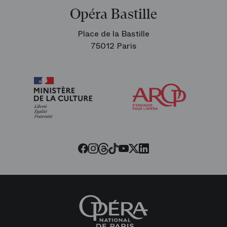
Opéra Bastille
Place de la Bastille
75012 Paris
Arop
les
amis
de
l’Opéra
Threads
Tiktok
Facebook
Instagram
Youtube
LinkedIn
Twitter