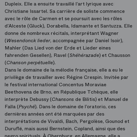
Dupleix. Elle a ensuite travaillé l’art lyrique avec
Christiane Issartel. Sa carrière de soliste commence
avec le rôle de Carmen et se poursuit avec les rôles
d’Alceste (Gluck), Dorabella, Idamante et Santuzza. Elle
donne de nombreux récitals, interprétant Wagner
(
Wesendonck lieder
, accompagnée par Daniel Isoir),
Mahler (Das Lied von der Erde et Lieder eines
fahrenden Gesellen), Ravel (
Shéhérazade
) et Chausson
(
Chanson perpétuelle
).
Dans le domaine de la mélodie française, elle a eu le
privilège de travailler avec Régine Crespin. Invitée par
le festival international Concentus Moraviae
Beethovena de Brno, en République Tchèque, elle
interprète Debussy (
Chansons
de Bilitis) et Manuel de
Falla (
Psyché
). Dans le domaine de l’oratorio, ces
dernières années ont été marquées par des
interprétations de Vivaldi, Bach, Pergolèse, Gounod et
Duruflé, mais aussi Bernstein, Copland, ainsi que des
negro spirituals. À Obernburg, en Allemagne, elle a