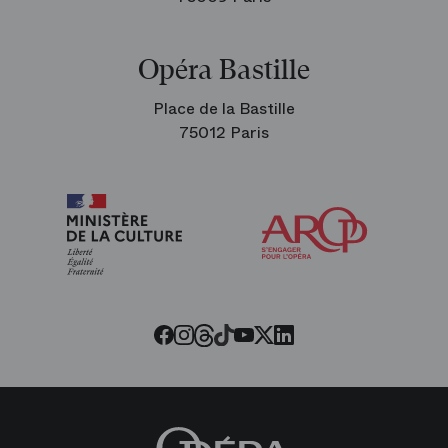
Opéra Bastille
Place de la Bastille
75012 Paris
Arop
les
amis
de
l’Opéra
Threads
Tiktok
Facebook
Instagram
Youtube
LinkedIn
Twitter