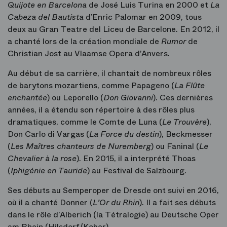
Quijote en Barcelona
de José Luis Turina en 2000 et
La
Cabeza del Bautista
d’Enric Palomar en 2009, tous
deux au Gran Teatre del Liceu de Barcelone. En 2012, il
a chanté lors de la création mondiale de
Rumor
de
Christian Jost au Vlaamse Opera d’Anvers.
Au début de sa carrière, il chantait de nombreux rôles
de barytons mozartiens, comme Papageno (
La Flûte
enchantée
) ou Leporello (
Don
Giovanni
). Ces dernières
années, il a étendu son répertoire à des rôles plus
dramatiques, comme le Comte de Luna (
Le Trouvère
),
Don Carlo di Vargas (
La Force du destin
), Beckmesser
(
Les Maîtres chanteurs de Nuremberg
) ou Faninal (
Le
Chevalier à la rose
). En 2015, il a interprété Thoas
(
Iphigénie
en
Tauride
) au Festival de Salzbourg.
Ses débuts au Semperoper de Dresde ont suivi en 2016,
où il a chanté Donner (
L’Or du Rhin
). Il a fait ses débuts
dans le rôle d’Alberich (la Tétralogie) au Deutsche Oper
am Rhein (Hilsdorf/Kober).