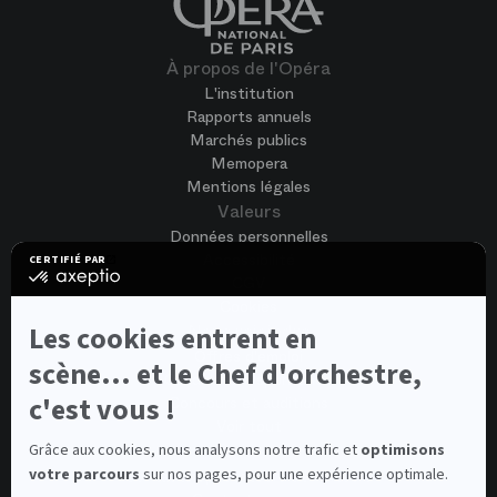
À propos de l'Opéra
L'institution
Rapports annuels
Marchés publics
Memopera
Mentions légales
Valeurs
Données personnelles
Accessibilité
CERTIFIÉ PAR
certifié
CGV
par
Cookies
Axeptio
-
Nous rejoindre
Les cookies entrent en
En
Offres d'emploi
savoir
scène... et le Chef d'orchestre,
Candidature spontanée
plus
sur
c'est vous !
Concours et auditions
Axeptio
Voir tout
Contacts
Grâce aux cookies, nous analysons notre trafic et
optimisons
votre parcours
sur nos pages, pour une expérience optimale.
Contacts spectateurs et visiteurs