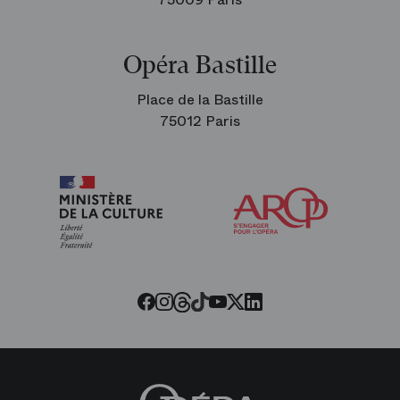
Opéra Bastille
Place de la Bastille
75012 Paris
Arop
les
amis
de
l’Opéra
Threads
Tiktok
Facebook
Instagram
Youtube
LinkedIn
Twitter