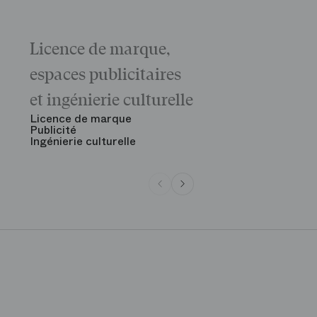
Licence de marque,
Galas
La matinée 
espaces publicitaires
Le Gala d'ou
des grandes
et ingénierie culturelle
Voir tout
Licence de marque
Publicité
Ingénierie culturelle