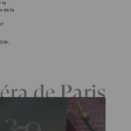
 la
s de la
et
019 ;
éra de Paris