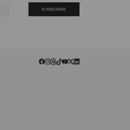
S’INSCRIRE
s
Threads
Tiktok
Facebook
Instagram
Youtube
LinkedIn
Twitter