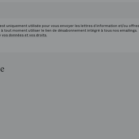
st uniquement utilisée pour vous envoyer les lettres d’information et/ou offre
à tout moment utiliser le lien de désabonnement intégré à tous nos emailings.
de
vos données et vos droits.
le
op
is
péra