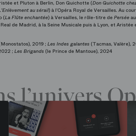
ristée et Pluton à Berlin, Don Quichotte (
Don Quichotte chez
L’Enlèvement au sérail
) à l’Opéra Royal de Versailles. Au cour
 (
La Flûte enchantée
) à Versailles, le rôle-titre de
Persée
au
al de Madrid, à la Seine Musicale puis à Lyon, et Aristée 
(Monostatos), 2019 ;
Les Indes galantes
(Tacmas, Valère), 2
 2022 ;
Les Brigands
(le Prince de Mantoue), 2024
s l’univers Op