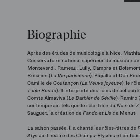
Biographie
Après des études de musicologie à Nice, Mathias
Conservatoire national supérieur de musique de 
Monteverdi, Rameau, Lully, Campra et Boismortier
Brésilien (
La Vie parisienne
), Piquillo et Don Ped
Camille de Coutançon (
La Veuve joyeuse
), le rô
Table Ronde
). Il interprète des rôles de bel cant
Comte Almaviva (
Le
Barbier de Séville
), Ramiro 
contemporain tels que le rôle-titre du
Nain
de Z
Sauguet, la création de
Fando et Lis
de Menut.
La saison passée, il a chanté les rôles-titres de
P
Atys
au Théâtre des Champs-Élysées et en tourn