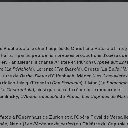
 Vidal étudie le chant auprès de Christiane Patard et intèg
Paris. Il participe à de nombreuses productions d’opéras de
. Par ailleurs, il chante Aristée et Pluton (
Orphée aux Enf
ro (
La Périchole
), Lorenzo (
Fra Diavolo
), Oreste (
La Belle Hé
le-titre de
Barbe-Bleue
d’Offenbach, Médor (
Les Chevaliers d
o italien tels qu’Ernesto (
Don Pasquale
), Elvino (
La Somnamb
(
La Cenerentola
), ainsi que ceux du répertoire moderne et
emlinsky,
L’Amour coupable
de Pécou,
Les Caprices de Mar
latée
à l’Opernhaus de Zurich et à l’Opéra Royal de Versaill
ée, Nadir (
Les Pêcheurs de perles
) au Théâtre du Capitole 