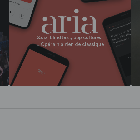
Quiz, blindtest, pop culture...
L'Opéra n'a rien de classique