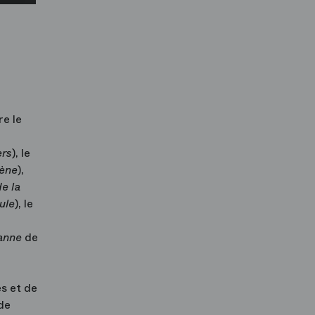
re le
ers
), le
lène
),
e la
ule
), le
ianne
de
es et de
de