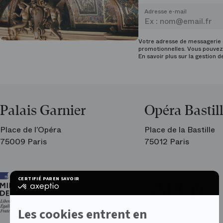
Adresse e-mail
Votre adresse de messagerie e
promotionnelles. Vous pouvez 
En savoir plus sur la gestion 
Palais Garnier
Opéra Bastil
Place de l’Opéra
Place de la Bastille
75009 Paris
75012 Paris
Ar
CERTIFIÉ PAR
EN SAVOIR PLUS SUR
les
certifié
am
par
de
Axeptio
l’O
-
Les cookies entrent en
En