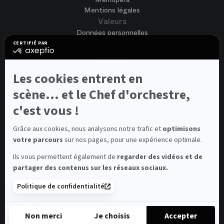
Mentions légales
Valeurs
Données personnelles
Accessibilité
CERTIFIÉ PAR
certifié
CGV
par
Cookies
Axeptio
-
Les cookies entrent en
Nous rejoindre
En
Offres d'emploi
savoir
scène... et le Chef d'orchestre,
Candidature spontanée
plus
sur
c'est vous !
Concours et auditions
Axeptio
Voir tout
Contacts
Grâce aux cookies, nous analysons notre trafic et
optimisons
votre parcours
sur nos pages, pour une expérience optimale.
Contacts spectateurs et visiteurs
Contact presse
Ils vous permettent également de
regarder des vidéos et de
Médiateur de la consommation
partager des contenus sur les réseaux sociaux.
Newsletter
FAQ
Politique de confidentialité
© 2026 – Opéra national de Paris
Non merci
Je choisis
Accepter