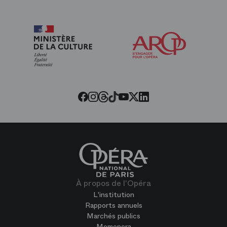
Arop
les
amis
de
l’Opéra
Threads
Tiktok
Facebook
Instagram
Youtube
LinkedIn
Twitter
À propos de l'Opéra
L'institution
Rapports annuels
Marchés publics
Memopera