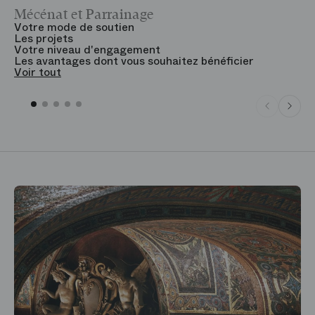
Mécénat et Parrainage
V
Votre mode de soutien
L
Les projets
B
Votre niveau d'engagement
V
Les avantages dont vous souhaitez bénéficier
V
Voir tout