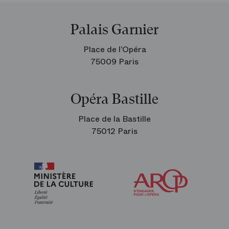
Palais Garnier
Place de l’Opéra
75009 Paris
Opéra Bastille
Place de la Bastille
75012 Paris
Arop
les
amis
de
l’Opéra