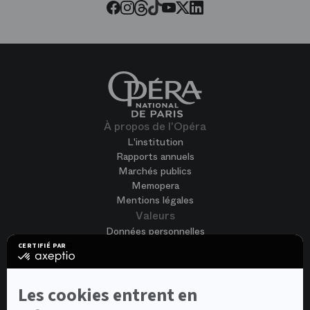
Threads
Tiktok
Facebook
Instagram
Youtube
LinkedIn
Twitter
À propos de l'Opéra
L'institution
Rapports annuels
Marchés publics
Memopera
Mentions légales
Valeurs
Données personnelles
Accessibilité
CERTIFIÉ PAR
certifié
CGV
par
Cookies
Axeptio
-
Nous rejoindre
Les cookies entrent en
En
Offres d'emploi
savoir